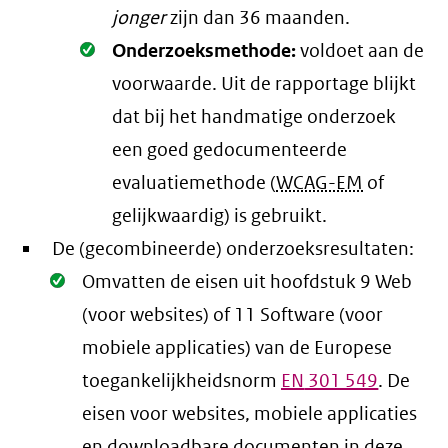
jonger
zijn dan 36 maanden.
Oké.
Onderzoeksmethode:
voldoet aan de
voorwaarde
. Uit de rapportage blijkt
dat bij het handmatige onderzoek
een goed gedocumenteerde
evaluatiemethode (
WCAG-EM
of
gelijkwaardig) is gebruikt.
De (gecombineerde) onderzoeksresultaten:
Oké.
Omvatten de eisen uit hoofdstuk 9 Web
(voor websites) of 11 Software (voor
mobiele applicaties) van de Europese
toegankelijkheidsnorm
EN
301 549
. De
eisen voor websites, mobiele applicaties
en downloadbare documenten in deze