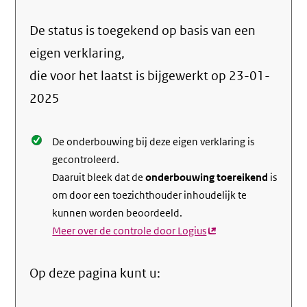
Ga
naar
De status is toegekend op basis van een
de
info
eigen verklaring,
over
die voor het laatst is bijgewerkt op
23-01-
de
2025
nale
De onderbouwing bij deze eigen verklaring is
gecontroleerd.
Daaruit bleek dat de
onderbouwing toereikend
is
om door een toezichthouder inhoudelijk te
kunnen worden beoordeeld.
Meer over de controle door Logius
(externe
link)
Op deze pagina kunt u: