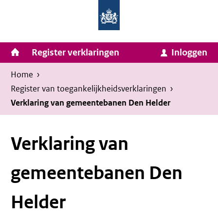
Homepage
Ga
van
naar
Ministerie
Invulassistent
inhoud
Hoofdnavigatie
Register verklaringen
Inloggen
van
Toegankelijkheidsverklaring
Toegankelijkheidsverklaring
Binnenlandse
Kruimelpad
U
Home
›
Zaken
bevindt
Register van toegankelijkheids­verklaringen
›
en
zich
Verklaring van gemeentebanen Den Helder
Koninkrijksrelaties
hier:
Verklaring van
gemeentebanen Den
Helder