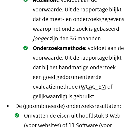
Oké.
Actualiteit:
voldoet aan de
voorwaarde
. Uit de rapportage blijkt
dat de meet- en onderzoeksgegevens
waarop het onderzoek is gebaseerd
jonger
zijn dan 36 maanden.
Oké.
Onderzoeksmethode:
voldoet aan de
voorwaarde
. Uit de rapportage blijkt
dat bij het handmatige onderzoek
een goed gedocumenteerde
evaluatiemethode (
WCAG-EM
of
gelijkwaardig) is gebruikt.
De (gecombineerde) onderzoeksresultaten:
Oké.
Omvatten de eisen uit hoofdstuk 9 Web
(voor websites) of 11 Software (voor