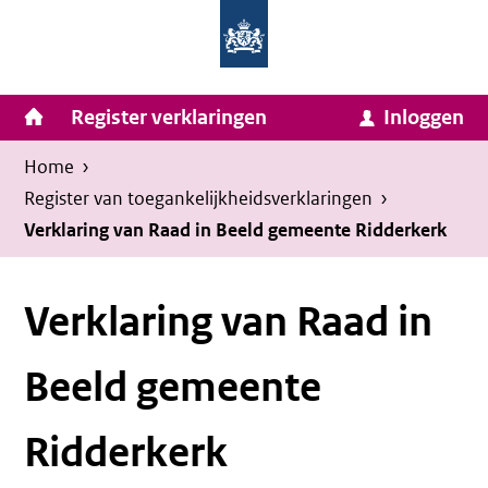
Homepage
Ga
van
naar
Ministerie
Invulassistent
inhoud
Hoofdnavigatie
Register verklaringen
Inloggen
van
Toegankelijkheidsverklaring
Toegankelijkheidsverklaring
Binnenlandse
Kruimelpad
U
Home
›
Zaken
bevindt
Register van toegankelijkheids­verklaringen
›
en
zich
Verklaring van Raad in Beeld gemeente Ridderkerk
Koninkrijksrelaties
hier:
Verklaring van Raad in
Beeld gemeente
Ridderkerk