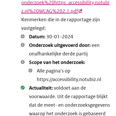
onderzoek%20https_accessibility.notubi
z.nl%20WCAG%202.1.pdf
(externe
Kenmerken die in de rapportage zijn
link)
vastgelegd:
Datum:
30-01-2024
Onderzoek uitgevoerd door:
een
onafhankelijke derde partij
Scope van het onderzoek:
Alle pagina's op
https://accessibility.notubiz.nl
Oké.
Actualiteit:
voldoet aan de
voorwaarde
. Uit de rapportage blijkt
dat de meet- en onderzoeksgegevens
waarop het onderzoek is gebaseerd