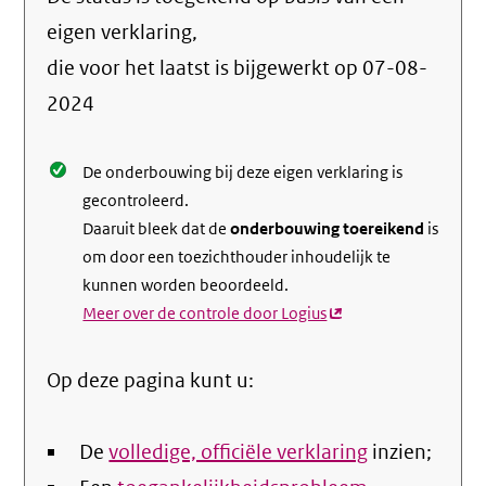
de
info
eigen verklaring,
over
die voor het laatst is bijgewerkt op
07-08-
de
2024
nale
De onderbouwing bij deze eigen verklaring is
gecontroleerd.
Daaruit bleek dat de
onderbouwing toereikend
is
om door een toezichthouder inhoudelijk te
kunnen worden beoordeeld.
Meer over de controle door Logius
(externe
link)
Op deze pagina kunt u:
De
volledige, officiële verklaring
inzien;