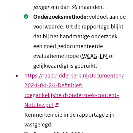
jonger
zijn dan 36 maanden.
Oké.
Onderzoeksmethode:
voldoet aan de
voorwaarde
. Uit de rapportage blijkt
dat bij het handmatige onderzoek
een goed gedocumenteerde
evaluatiemethode (
WCAG-EM
of
gelijkwaardig) is gebruikt.
https://raad.ridderkerk.nl/Documenten/
2024-04-24-Definitief-
toegankelijkheidsonderzoek-content-
Notubiz.pdf
(externe
Kenmerken die in de rapportage zijn
link)
vastgelegd: