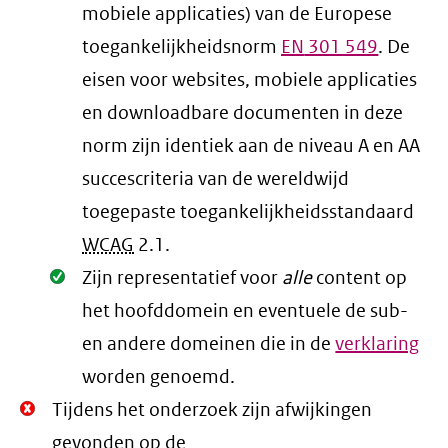
mobiele applicaties) van de Europese
toegankelijkheidsnorm
EN
301 549
. De
eisen voor websites, mobiele applicaties
en downloadbare documenten in deze
norm zijn identiek aan de niveau A en AA
succescriteria van de wereldwijd
toegepaste toegankelijkheidsstandaard
WCAG
2.1
.
Oké.
Zijn representatief voor
alle
content op
het hoofddomein en eventuele de sub-
en andere domeinen die in de
verklaring
worden genoemd.
Niet
Tijdens het onderzoek zijn afwijkingen
Oké.
gevonden op de