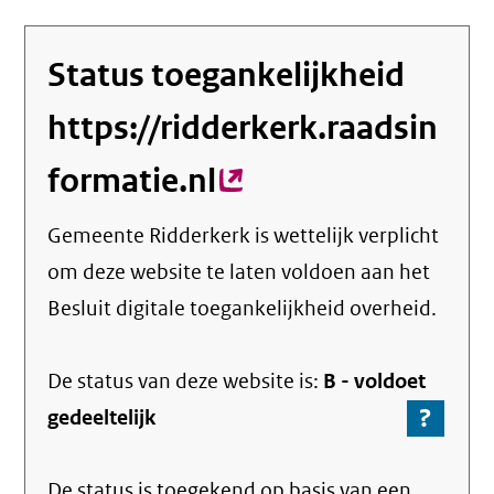
Status toegankelijkheid
https://ridderkerk.raadsin
formatie.nl
(externe
link)
Gemeente Ridderkerk
is wettelijk verplicht
om deze website te laten voldoen aan het
Besluit digitale toegankelijkheid overheid.
De status van deze
website
is:
B -
voldoet
?
-
gedeeltelijk
Ga
naar
De status is toegekend op basis van een