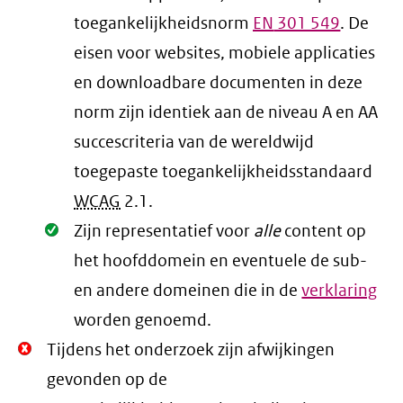
toegankelijkheidsnorm
EN
301 549
. De
eisen voor websites, mobiele applicaties
en downloadbare documenten in deze
norm zijn identiek aan de niveau A en AA
succescriteria van de wereldwijd
toegepaste toegankelijkheidsstandaard
WCAG
2.1
.
Oké.
Zijn representatief voor
alle
content op
het hoofddomein en eventuele de sub-
en andere domeinen die in de
verklaring
worden genoemd.
Niet
Tijdens het onderzoek zijn afwijkingen
Oké.
gevonden op de