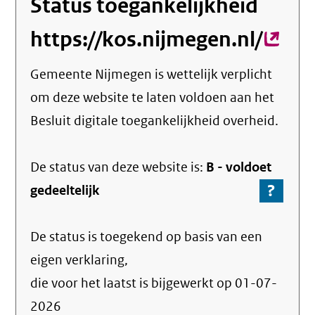
Status toegankelijkheid
https://kos.nijmegen.nl/
(exte
link)
Gemeente Nijmegen
is wettelijk verplicht
om deze website te laten voldoen aan het
Besluit digitale toegankelijkheid overheid.
De status van deze
website
is:
B -
voldoet
?
-
gedeeltelijk
Ga
naar
De status is toegekend op basis van een
de
info
eigen verklaring,
over
die voor het laatst is bijgewerkt op
01-07-
de
2026
nale