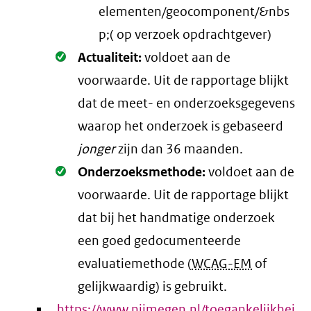
elementen/geocomponent/&nbs
p;( op verzoek opdrachtgever)
Oké.
Actualiteit:
voldoet aan de
voorwaarde
. Uit de rapportage blijkt
dat de meet- en onderzoeksgegevens
waarop het onderzoek is gebaseerd
jonger
zijn dan 36 maanden.
Oké.
Onderzoeksmethode:
voldoet aan de
voorwaarde
. Uit de rapportage blijkt
dat bij het handmatige onderzoek
een goed gedocumenteerde
evaluatiemethode (
WCAG-EM
of
gelijkwaardig) is gebruikt.
https://www.nijmegen.nl/toegankelijkhei