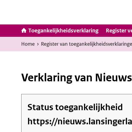
Ga
naar
inhoud
Hoofdna
Toegankelijkheidsverklaring
Register v
Kruimelpad
U
Home
›
Register van toegankelijkheids­verklaring
bevindt
zich
hier:
Verklaring van Nieuws
Status toegankelijkheid
https://nieuws.lansinger