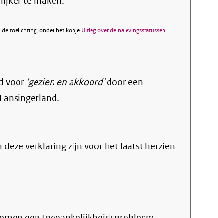
ijker te maken.
de toelichting, onder het kopje
Uitleg over de nalevingsstatussen
.
d voor
'gezien en akkoord'
door een
Lansingerland.
n deze verklaring zijn voor het laatst herzien
nemen een toegankelijkheidsprobleem