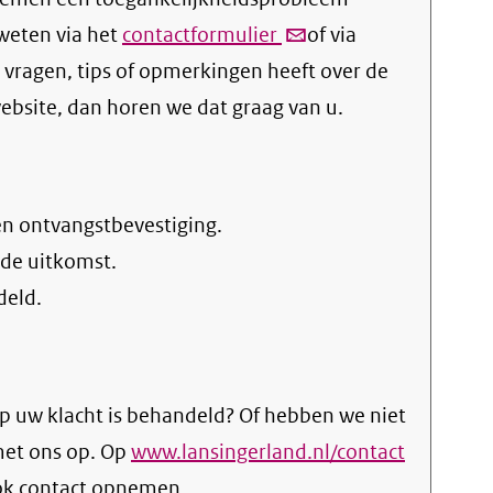
 weten via het
contactformulier
(link
of via
vragen, tips of opmerkingen heeft over de
verstuurt
ebsite, dan horen we dat graag van u.
email)
en ontvangstbevestiging.
 de uitkomst.
deld.
p uw klacht is behandeld? Of hebben we niet
met ons op. Op
www.lansingerland.nl/contact
ook contact opnemen