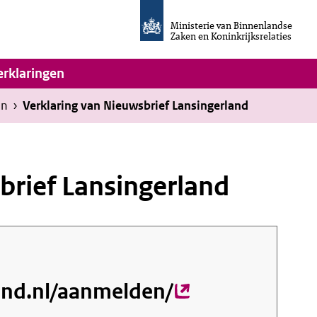
Homepage
van
Ministerie van Binnenlandse
Invulassistent
Zaken en Koninkrijksrelaties
Toegankelijkheidsverklaring
vigatie
erklaringen
en
›
Verklaring van Nieuwsbrief Lansingerland
brief Lansingerland
land.nl/aanmelden/
(externe