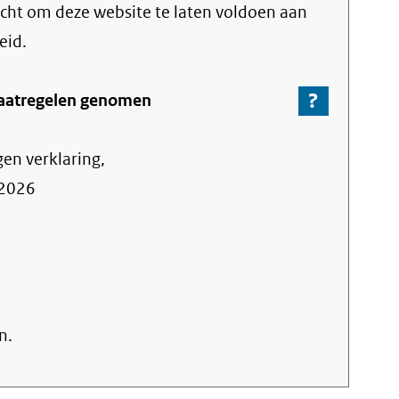
link)
licht om deze website te laten voldoen aan
eid.
?
-
aatregelen genomen
Ga
naar
gen verklaring,
de
informa
2026
over
de
nalevin
n.