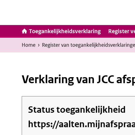
Ga
naar
inhoud
Hoofdna
Toegankelijkheidsverklaring
Register v
Kruimelpad
U
Home
›
Register van toegankelijkheids­verklaring
bevindt
zich
hier:
Verklaring van JCC af
Status toegankelijkheid
https://aalten.mijnafspr