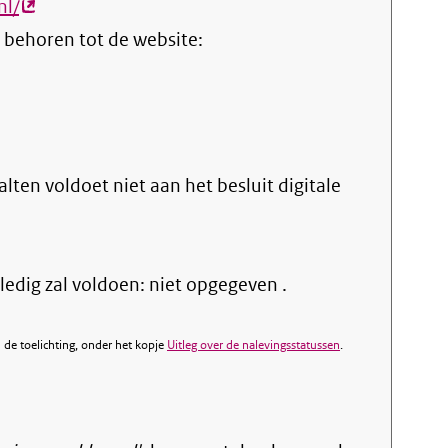
nl/
(externe
 behoren tot de website:
link)
ten voldoet niet aan het besluit digitale
edig zal voldoen: niet opgegeven .
de toelichting, onder het kopje
Uitleg over de nalevingsstatussen
.