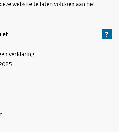
link)
 deze website te laten voldoen aan het
?
-
niet
Ga
naar
gen verklaring,
de
informa
2025
over
de
nalevin
n.