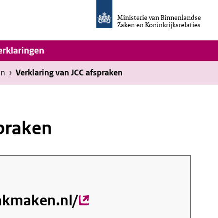
Homepage
van
Ministerie van Binnenlandse
Invulassistent
Zaken en Koninkrijksrelaties
Toegankelijkheidsverklaring
vigatie
erklaringen
en
›
Verklaring van JCC afspraken
spraken
aakmaken.nl/
(externe