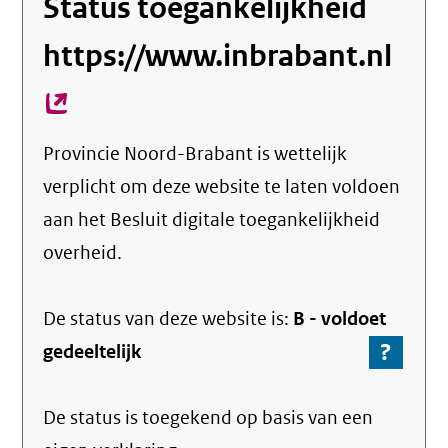
Status toegankelijkheid
https://www.inbrabant.nl
(ex
link
Provincie Noord-Brabant
is wettelijk
verplicht om deze website te laten voldoen
aan het Besluit digitale toegankelijkheid
overheid.
De status van deze
website
is:
B -
voldoet
?
-
gedeeltelijk
Ga
naar
De status is toegekend op basis van een
de