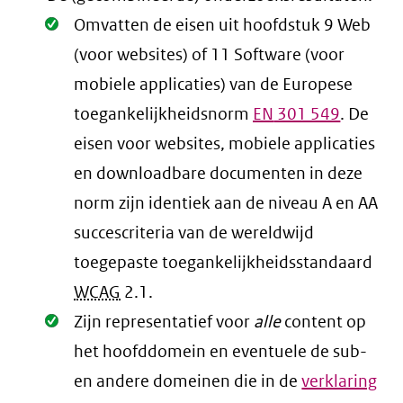
Oké.
Omvatten de eisen uit hoofdstuk 9 Web
(voor websites) of 11 Software (voor
mobiele applicaties) van de Europese
toegankelijkheidsnorm
EN
301 549
. De
eisen voor websites, mobiele applicaties
en downloadbare documenten in deze
norm zijn identiek aan de niveau A en AA
succescriteria van de wereldwijd
toegepaste toegankelijkheidsstandaard
WCAG
2.1
.
Oké.
Zijn representatief voor
alle
content op
het hoofddomein en eventuele de sub-
en andere domeinen die in de
verklaring