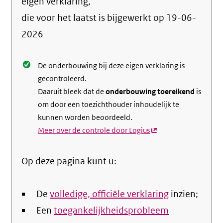
info
eigen verklaring,
over
die voor het laatst is bijgewerkt op
19-06-
de
2026
nale
De onderbouwing bij deze eigen verklaring is
gecontroleerd.
Daaruit bleek dat de
onderbouwing toereikend
is
om door een toezichthouder inhoudelijk te
kunnen worden beoordeeld.
Meer over de controle door Logius
(externe
link)
Op deze pagina kunt u:
De
volledige, officiële verklaring
inzien;
Een
toegankelijkheidsprobleem