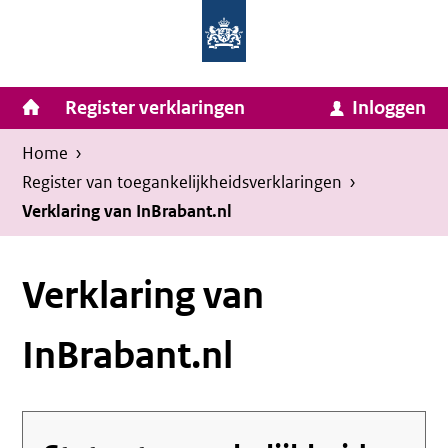
Homepage
Ga
van
naar
Ministerie
Invulassistent
inhoud
Hoofdnavigatie
Register verklaringen
Inloggen
van
Toegankelijkheidsverklaring
Toegankelijkheidsverklaring
Binnenlandse
Kruimelpad
U
Home
›
Zaken
bevindt
Register van toegankelijkheids­verklaringen
›
en
zich
Verklaring van InBrabant.nl
Koninkrijksrelaties
hier:
Verklaring van
InBrabant.nl