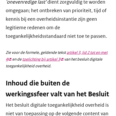
'onevenredige last'
dient zorgvuldig te worden
omgegaan; het ontbreken van prioriteit, tijd of
kennis bij een overheidsinstantie zijn geen
legitieme redenen om de
toegankelijkheidsstandaard niet toe te passen.
Zie voor de formele, geldende tekst
artikel 3, lid 2 tot en met
4
(externe
en de
toelichting bij artikel 3
(externe
van het besluit digitale
toegankelijkheid overheid.
link)
link)
Inhoud die buiten de
werkingssfeer valt van het Besluit
Het besluit digitale toegankelijkheid overheid is
niet van toepassing op de volgende content van