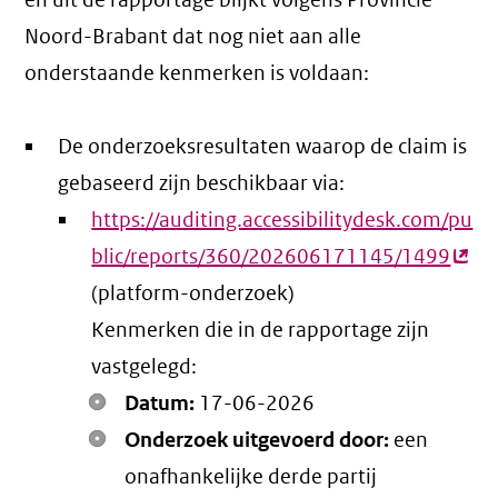
en uit de rapportage blijkt volgens Provincie
Noord-Brabant dat nog niet aan alle
onderstaande kenmerken is voldaan:
De onderzoeksresultaten waarop de claim is
gebaseerd zijn beschikbaar via:
https://auditing.accessibilitydesk.com/pu
blic/reports/360/202606171145/1499
(ext
(platform-onderzoek)
link)
Kenmerken die in de rapportage zijn
vastgelegd:
Datum:
17-06-2026
Onderzoek uitgevoerd door:
een
onafhankelijke derde partij