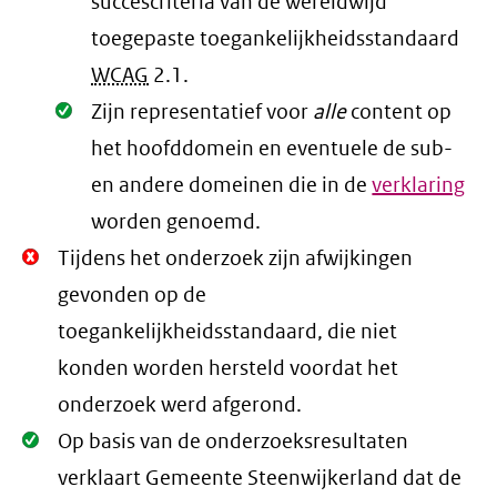
succescriteria van de wereldwijd
toegepaste toegankelijkheidsstandaard
WCAG
2.1
.
Oké.
Zijn representatief voor
alle
content op
het hoofddomein en eventuele de sub-
en andere domeinen die in de
verklaring
worden genoemd.
Niet
Tijdens het onderzoek zijn afwijkingen
Oké.
gevonden op de
toegankelijkheidsstandaard, die niet
konden worden hersteld voordat het
onderzoek werd afgerond.
Oké.
Op basis van de onderzoeksresultaten
verklaart Gemeente Steenwijkerland dat de