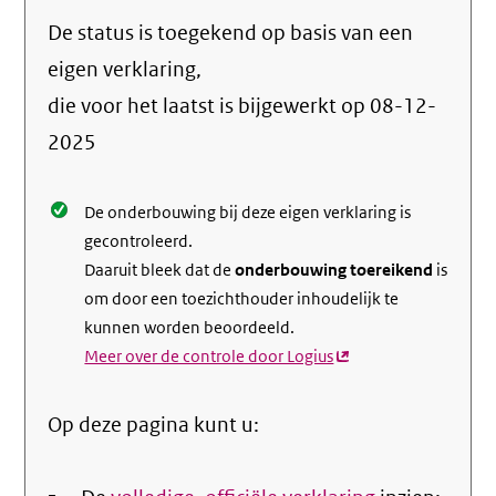
naar
De status is toegekend op basis van een
de
info
eigen verklaring,
over
die voor het laatst is bijgewerkt op
08-12-
de
2025
nale
De onderbouwing bij deze eigen verklaring is
gecontroleerd.
Daaruit bleek dat de
onderbouwing toereikend
is
om door een toezichthouder inhoudelijk te
kunnen worden beoordeeld.
Meer over de controle door Logius
(externe
link)
Op deze pagina kunt u: