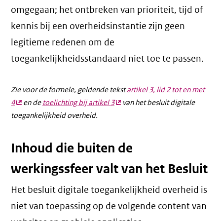
omgegaan; het ontbreken van prioriteit, tijd of
kennis bij een overheidsinstantie zijn geen
legitieme redenen om de
toegankelijkheidsstandaard niet toe te passen.
Zie voor de formele, geldende tekst
artikel 3, lid 2 tot en met
4
(externe
en de
toelichting bij artikel 3
(externe
van het besluit digitale
toegankelijkheid overheid.
link)
link)
Inhoud die buiten de
werkingssfeer valt van het Besluit
Het besluit digitale toegankelijkheid overheid is
niet van toepassing op de volgende content van