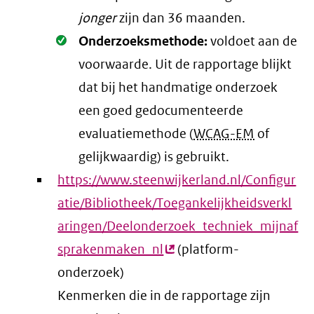
jonger
zijn dan 36 maanden.
Oké.
Onderzoeksmethode:
voldoet aan de
voorwaarde
. Uit de rapportage blijkt
dat bij het handmatige onderzoek
een goed gedocumenteerde
evaluatiemethode (
WCAG-EM
of
gelijkwaardig) is gebruikt.
https://www.steenwijkerland.nl/Configur
atie/Bibliotheek/Toegankelijkheidsverkl
aringen/Deelonderzoek_techniek_mijnaf
sprakenmaken_nl
(externe
(platform-
onderzoek)
link)
Kenmerken die in de rapportage zijn