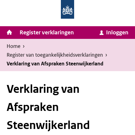
Homepage
Ga
van
naar
Ministerie
Invulassistent
inhoud
Hoofdnavigatie
Register verklaringen
Inloggen
van
Toegankelijkheidsverklaring
Toegankelijkheidsverklaring
Binnenlandse
Kruimelpad
U
Home
›
Zaken
bevindt
Register van toegankelijkheids­verklaringen
›
en
zich
Verklaring van Afspraken Steenwijkerland
Koninkrijksrelaties
hier:
Verklaring van
Afspraken
Steenwijkerland