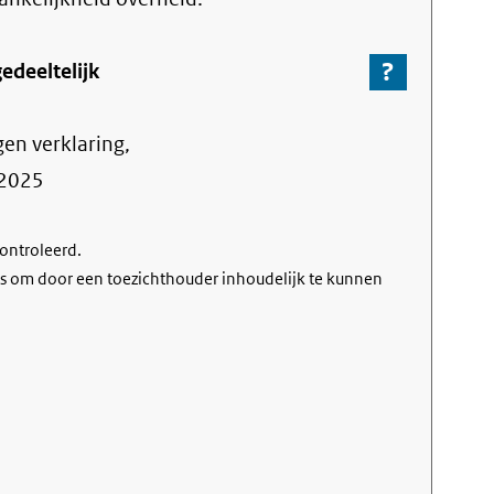
?
-
edeeltelijk
Ga
naar
gen verklaring,
de
informa
2025
over
de
controleerd.
nalevin
s om door een toezichthouder inhoudelijk te kunnen