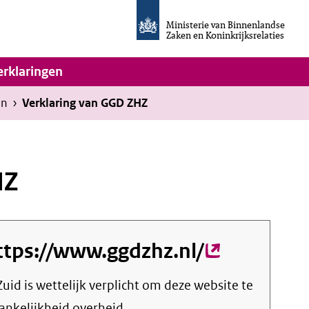
Homepage
van
Ministerie van Binnenlandse
Invulassistent
Zaken en Koninkrijksrelaties
Toegankelijkheidsverklaring
vigatie
erklaringen
en
›
Verklaring van GGD ZHZ
HZ
ttps://www.ggdzhz.nl/
(externe
link)
Zuid
is wettelijk verplicht om deze website te
gankelijkheid overheid.