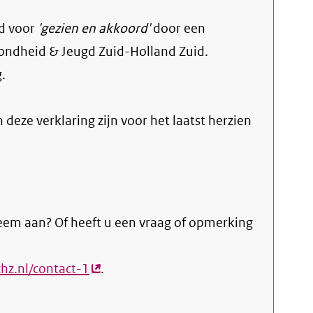
d voor
'gezien en akkoord'
door een
ondheid & Jeugd Zuid-Holland Zuid.
g
.
n deze verklaring zijn voor het laatst herzien
eem aan? Of heeft u een vraag of opmerking
hz.nl/contact-1
(externe
.
link)