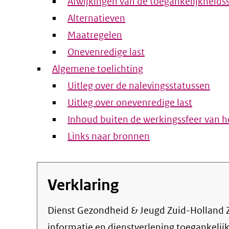
Afwijkingen van de toegankelijkheids
Alternatieven
Maatregelen
Onevenredige last
Algemene toelichting
Uitleg over de nalevingsstatussen
Uitleg over onevenredige last
Inhoud buiten de werkingssfeer van he
Links naar bronnen
Verklaring
Dienst Gezondheid & Jeugd Zuid-Holland Zuid streeft ernaar om de eigen online
informatie en dienstverlening toegankeli