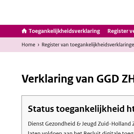
Ga
naar
inhoud
Hoofdna
Toegankelijkheidsverklaring
Register v
Kruimelpad
U
Home
›
Register van toegankelijkheids­verklaring
bevindt
zich
hier:
Verklaring van GGD Z
Status toegankelijkheid
h
Dienst Gezondheid & Jeugd Zuid-Holland 
laten voldoen aan het Besluit digitale toe