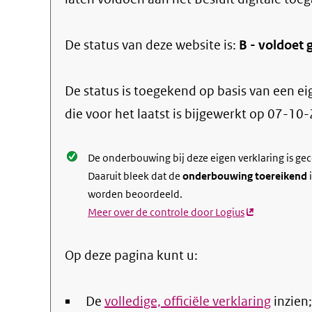
De status van deze
website
is:
B -
voldoet g
De status is toegekend op basis van een ei
die voor het laatst is bijgewerkt op
07-10-
De onderbouwing bij deze eigen verklaring is ge
Daaruit bleek dat de
onderbouwing toereikend
i
worden beoordeeld.
Meer over de controle door Logius
(externe
link)
Op deze pagina kunt u:
De
volledige, officiële verklaring
inzien;