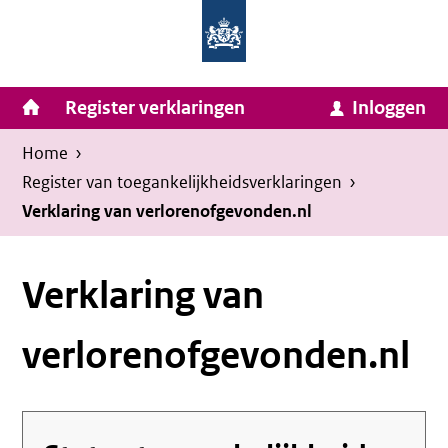
Homepage
Ga
van
naar
Ministerie
Invulassistent
inhoud
Hoofdnavigatie
Register verklaringen
Inloggen
van
Toegankelijkheidsverklaring
Toegankelijkheidsverklaring
Binnenlandse
Kruimelpad
U
Home
›
Zaken
bevindt
Register van toegankelijkheids­verklaringen
›
en
zich
Verklaring van verlorenofgevonden.nl
Koninkrijksrelaties
hier:
Verklaring van
verlorenofgevonden.nl