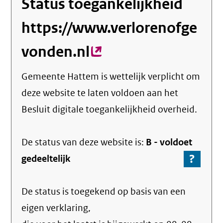
Status toegankelijkheid
https://www.verlorenofge
vonden.nl
(externe
link)
Gemeente Hattem
is wettelijk verplicht om
deze website te laten voldoen aan het
Besluit digitale toegankelijkheid overheid.
De status van deze
website
is:
B -
voldoet
?
-
gedeeltelijk
Ga
naar
De status is toegekend op basis van een
de
info
eigen verklaring,
over