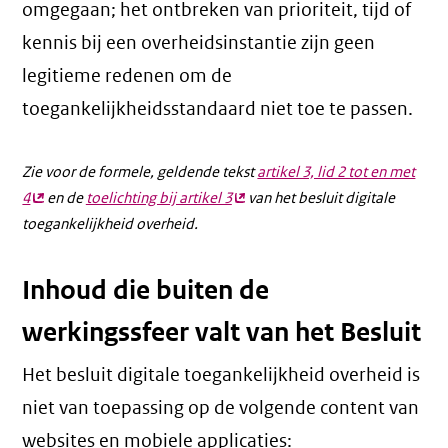
omgegaan; het ontbreken van prioriteit, tijd of
kennis bij een overheidsinstantie zijn geen
legitieme redenen om de
toegankelijkheidsstandaard niet toe te passen.
Zie voor de formele, geldende tekst
artikel 3, lid 2 tot en met
4
(externe
en de
toelichting bij artikel 3
(externe
van het besluit digitale
toegankelijkheid overheid.
link)
link)
Inhoud die buiten de
werkingssfeer valt van het Besluit
Het besluit digitale toegankelijkheid overheid is
niet van toepassing op de volgende content van
websites en mobiele applicaties: