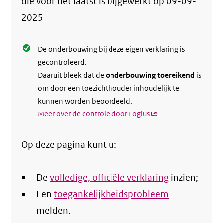
die voor het laatst is bijgewerkt op
09-09-
de
2025
nale
De onderbouwing bij deze eigen verklaring is
gecontroleerd.
Daaruit bleek dat de
onderbouwing toereikend
is
om door een toezichthouder inhoudelijk te
kunnen worden beoordeeld.
Meer over de controle door Logius
(externe
link)
Op deze pagina kunt u:
De
volledige, officiële verklaring
inzien;
Een
toegankelijkheidsprobleem
melden.