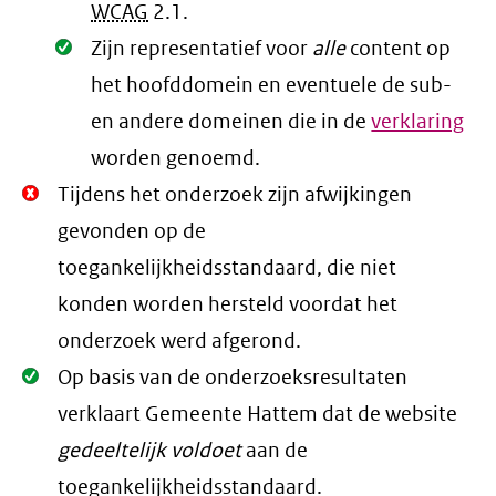
WCAG
2.1
.
Oké.
Zijn representatief voor
alle
content op
het hoofddomein en eventuele de sub-
en andere domeinen die in de
verklaring
worden genoemd.
Niet
Tijdens het onderzoek zijn afwijkingen
Oké.
gevonden op de
toegankelijkheidsstandaard, die niet
konden worden hersteld voordat het
onderzoek werd afgerond.
Oké.
Op basis van de onderzoeksresultaten
verklaart Gemeente Hattem dat de website
gedeeltelijk voldoet
aan de
toegankelijkheidsstandaard.