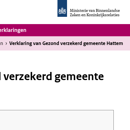
Homepage
van
Ministerie van Binnenlandse
Invulassistent
Zaken en Koninkrijksrelaties
Toegankelijkheidsverklaring
vigatie
erklaringen
en
›
Verklaring van Gezond verzekerd gemeente Hattem
d verzekerd gemeente