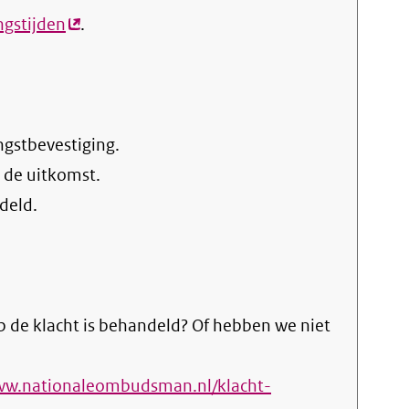
ngstijden
(externe
.
link)
ngstbevestiging.
 de uitkomst.
deld.
 de klacht is behandeld? Of hebben we niet
www.nationaleombudsman.nl/klacht-