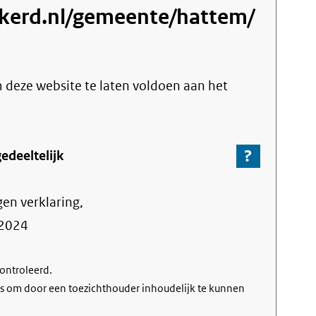
kerd.nl/gemeente/hattem/
(exter
link)
m deze website te laten voldoen aan het
?
-
edeeltelijk
Ga
naar
gen verklaring,
de
informa
2024
over
de
controleerd.
nalevin
s om door een toezichthouder inhoudelijk te kunnen