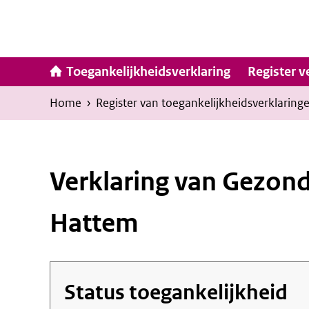
Ga
naar
inhoud
Hoofdna
Toegankelijkheidsverklaring
Register v
Kruimelpad
U
Home
›
Register van toegankelijkheids­verklaring
bevindt
zich
hier:
Verklaring van Gezon
Hattem
Status toegankelijkheid