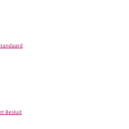
standaard
t Besluit