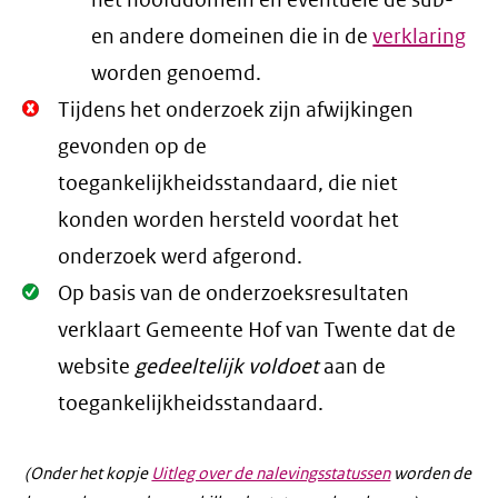
het hoofddomein en eventuele de sub-
en andere domeinen die in de
verklaring
worden genoemd.
Niet
Tijdens het onderzoek zijn afwijkingen
Oké.
gevonden op de
toegankelijkheidsstandaard, die niet
konden worden hersteld voordat het
onderzoek werd afgerond.
Oké.
Op basis van de onderzoeksresultaten
verklaart Gemeente Hof van Twente dat de
website
gedeeltelijk voldoet
aan de
toegankelijkheidsstandaard.
(Onder het kopje
Uitleg over de nalevingsstatussen
worden de