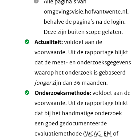
Alle pagina’s van
omgevingsvisie.hofvantwente.nl,
behalve de pagina’s na de login.
Deze zijn buiten scope gelaten.
Oké.
Actualiteit:
voldoet aan de
voorwaarde
. Uit de rapportage blijkt
dat de meet- en onderzoeksgegevens
waarop het onderzoek is gebaseerd
jonger
zijn dan 36 maanden.
Oké.
Onderzoeksmethode:
voldoet aan de
voorwaarde
. Uit de rapportage blijkt
dat bij het handmatige onderzoek
een goed gedocumenteerde
evaluatiemethode (
WCAG-EM
of