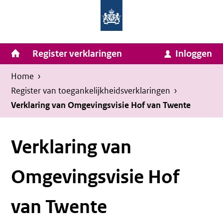
Homepage
Ga
van
naar
Ministerie
Invulassistent
inhoud
Hoofdnavigatie
Register verklaringen
Inloggen
van
Toegankelijkheidsverklaring
Toegankelijkheidsverklaring
Binnenlandse
Kruimelpad
U
Home
›
Zaken
bevindt
Register van toegankelijkheids­verklaringen
›
en
zich
Verklaring van Omgevingsvisie Hof van Twente
Koninkrijksrelaties
hier:
Verklaring van
Omgevingsvisie Hof
van Twente