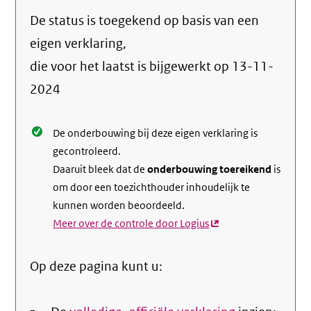
naar
De status is toegekend op basis van een
de
info
eigen verklaring,
over
die voor het laatst is bijgewerkt op
13-11-
de
2024
nale
De onderbouwing bij deze eigen verklaring is
gecontroleerd.
Daaruit bleek dat de
onderbouwing toereikend
is
om door een toezichthouder inhoudelijk te
kunnen worden beoordeeld.
Meer over de controle door Logius
(externe
link)
Op deze pagina kunt u: