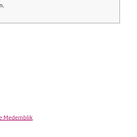
n.
te Medemblik