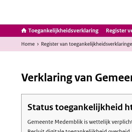
Ga
naar
inhoud
Hoofdna
Toegankelijkheidsverklaring
Register v
Kruimelpad
U
Home
›
Register van toegankelijkheids­verklaring
bevindt
zich
hier:
Verklaring van Geme
Status toegankelijkheid
h
Gemeente Medemblik
is wettelijk verplic
Besluit digitale toegankelijkheid overheid.