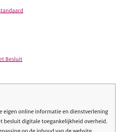
standaard
t Besluit
et
besluit digitale toegankelijkheid overheid
.
oepassing op de inhoud van de website