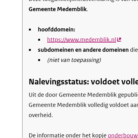
Gemeente Medemblik
.
hoofddomein:
https://www.medemblik.nl
(externe
subdomeinen en andere domeinen
link)
die
(niet van toepassing)
Nalevingsstatus: voldoet voll
Uit de door Gemeente Medemblik gepubliceerde informatie blijkt dat de website
Gemeente Medemblik volledig voldoet aan h
overheid.
De informatie onder het kopje
onderbouwi