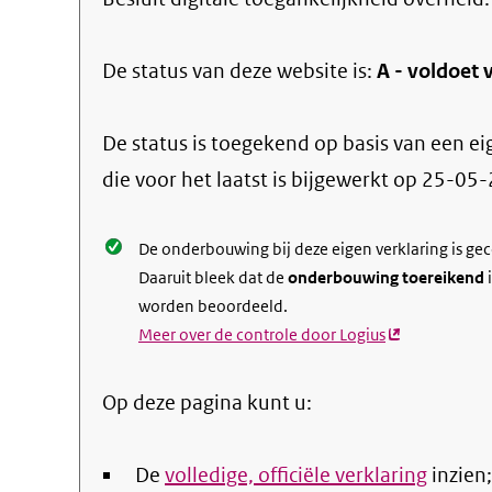
De status van deze
website
is:
A -
voldoet v
De status is toegekend op basis van een ei
die voor het laatst is bijgewerkt op
25-05-
De onderbouwing bij deze eigen verklaring is ge
Daaruit bleek dat de
onderbouwing toereikend
i
worden beoordeeld.
Meer over de controle door Logius
(externe
link)
Op deze pagina kunt u:
De
volledige, officiële verklaring
inzien;