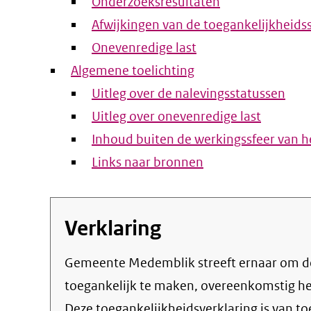
Onderzoeksresultaten
Afwijkingen van de toegankelijkheids
Onevenredige last
Algemene toelichting
Uitleg over de nalevingsstatussen
Uitleg over onevenredige last
Inhoud buiten de werkingssfeer van he
Links naar bronnen
Verklaring
Gemeente Medemblik streeft ernaar om de eigen online informatie en dienstverlening
toegankelijk te maken, overeenkomstig h
Deze toegankelijkheidsverklaring is van t