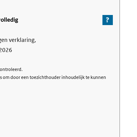
?
-
olledig
Ga
naar
gen verklaring,
de
informa
2026
over
de
controleerd.
nalevin
s om door een toezichthouder inhoudelijk te kunnen