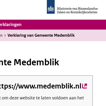
Homepage
van
Ministerie van Binnenlandse
Invulassistent
Zaken en Koninkrijksrelaties
Toegankelijkheidsverklaring
vigatie
erklaringen
en
›
Verklaring van Gemeente Medemblik
ente Medemblik
ttps://www.medemblik.nl
(extern
link)
ht om deze website te laten voldoen aan het