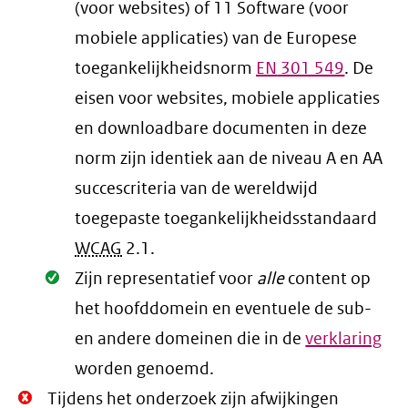
(voor websites) of 11 Software (voor
mobiele applicaties) van de Europese
toegankelijkheidsnorm
EN
301 549
. De
eisen voor websites, mobiele applicaties
en downloadbare documenten in deze
norm zijn identiek aan de niveau A en AA
succescriteria van de wereldwijd
toegepaste toegankelijkheidsstandaard
WCAG
2.1
.
Oké.
Zijn representatief voor
alle
content op
het hoofddomein en eventuele de sub-
en andere domeinen die in de
verklaring
worden genoemd.
Niet
Tijdens het onderzoek zijn afwijkingen