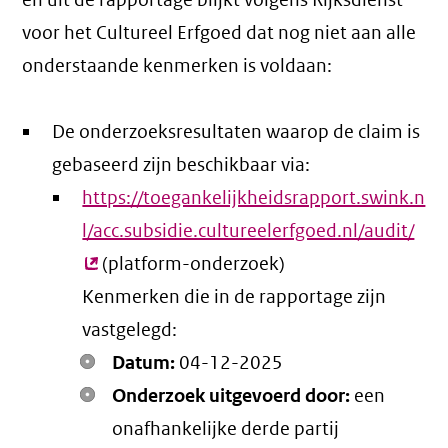
en uit de rapportage blijkt volgens Rijksdienst
voor het Cultureel Erfgoed dat nog niet aan alle
onderstaande kenmerken is voldaan:
De onderzoeksresultaten waarop de claim is
gebaseerd zijn beschikbaar via:
https://toegankelijkheidsrapport.swink.n
l/acc.subsidie.cultureelerfgoed.nl/audit/
(ex
(platform-onderzoek)
link
Kenmerken die in de rapportage zijn
vastgelegd:
Datum:
04-12-2025
Onderzoek uitgevoerd door:
een
onafhankelijke derde partij