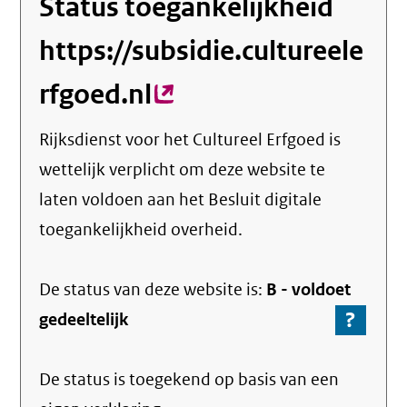
Status toegankelijkheid
https://subsidie.cultureele
rfgoed.nl
(externe
link)
Rijksdienst voor het Cultureel Erfgoed
is
wettelijk verplicht om deze website te
laten voldoen aan het Besluit digitale
toegankelijkheid overheid.
De status van deze
website
is:
B -
voldoet
?
-
gedeeltelijk
Ga
naar
De status is toegekend op basis van een
de