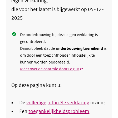
info
eigen verklaring,
over
die voor het laatst is bijgewerkt op
05-12-
de
2025
nale
De onderbouwing bij deze eigen verklaring is
gecontroleerd.
Daaruit bleek dat de
onderbouwing toereikend
is
om door een toezichthouder inhoudelijk te
kunnen worden beoordeeld.
Meer over de controle door Logius
(externe
link)
Op deze pagina kunt u:
De
volledige, officiële verklaring
inzien;
Een
toegankelijkheidsprobleem