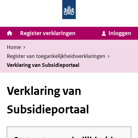
Homepage
Ga
van
naar
Ministerie
Invulassistent
inhoud
Hoofdnavigatie
Register verklaringen
Inloggen
van
Toegankelijkheidsverklaring
Toegankelijkheidsverklaring
Binnenlandse
Kruimelpad
U
Home
›
Zaken
bevindt
Register van toegankelijkheids­verklaringen
›
en
zich
Verklaring van Subsidieportaal
Koninkrijksrelaties
hier:
Verklaring van
Subsidieportaal