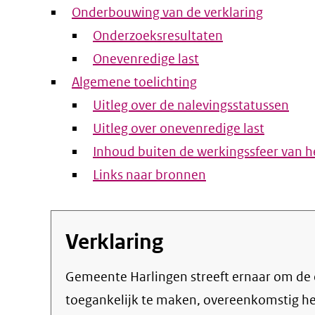
Onderbouwing van de verklaring
Onderzoeksresultaten
Onevenredige last
Algemene toelichting
Uitleg over de nalevingsstatussen
Uitleg over onevenredige last
Inhoud buiten de werkingssfeer van he
Links naar bronnen
Verklaring
Gemeente Harlingen streeft ernaar om de eigen online informatie en dienstverlening
toegankelijk te maken, overeenkomstig h