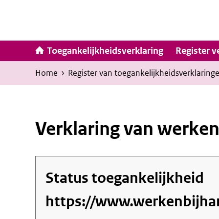
Ga
naar
inhoud
Hoofdna
Toegankelijkheidsverklaring
Register v
Kruimelpad
U
Home
›
Register van toegankelijkheids­verklaring
bevindt
zich
hier:
Verklaring van werken
Status toegankelijkheid
https://www.werkenbijhar