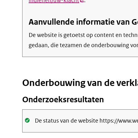
indienen/uw-klacht
(externe
.
link)
Aanvullende informatie van 
De website is getoetst op content en techn
gedaan, die tezamen de onderbouwing vor
Onderbouwing van de verkl
Onderzoeksresultaten
Oké.
De status van de website https://www.we