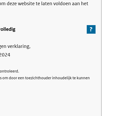
link)
t om deze website te laten voldoen aan het
?
-
olledig
Ga
naar
gen verklaring,
de
informa
2024
over
de
controleerd.
nalevin
s om door een toezichthouder inhoudelijk te kunnen