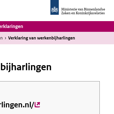
Homepage
van
Ministerie van Binnenlandse
Invulassistent
Zaken en Koninkrijksrelaties
Toegankelijkheidsverklaring
vigatie
erklaringen
en
›
Verklaring van werkenbijharlingen
bijharlingen
lingen.nl/
(externe