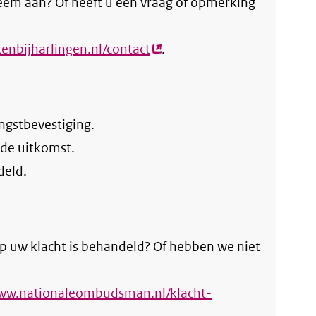
eem aan? Of heeft u een vraag of opmerking
enbijharlingen.nl/contact
(externe
.
link)
ngstbevestiging.
 de uitkomst.
deld.
p uw klacht is behandeld? Of hebben we niet
www.nationaleombudsman.nl/klacht-