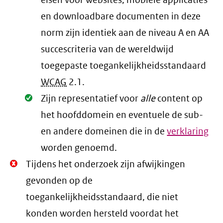
eisen voor websites, mobiele applicaties
en downloadbare documenten in deze
norm zijn identiek aan de niveau A en AA
succescriteria van de wereldwijd
toegepaste toegankelijkheidsstandaard
WCAG
2.1
.
Oké.
Zijn representatief voor
alle
content op
het hoofddomein en eventuele de sub-
en andere domeinen die in de
verklaring
worden genoemd.
Niet
Tijdens het onderzoek zijn afwijkingen
Oké.
gevonden op de
toegankelijkheidsstandaard, die niet
konden worden hersteld voordat het