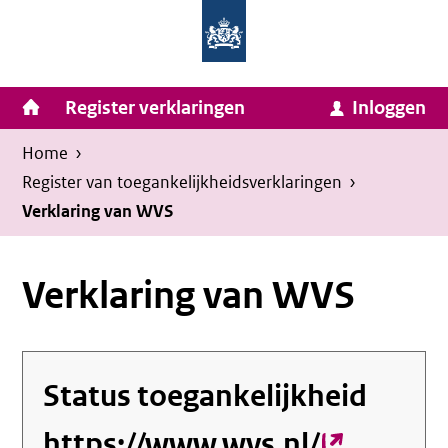
Homepage
Ga
van
naar
Ministerie
Invulassistent
inhoud
Hoofdnavigatie
Register verklaringen
Inloggen
van
Toegankelijkheidsverklaring
Toegankelijkheidsverklaring
Binnenlandse
Kruimelpad
U
Home
›
Zaken
bevindt
Register van toegankelijkheids­verklaringen
›
en
zich
Verklaring van WVS
Koninkrijksrelaties
hier:
Verklaring van WVS
Status toegankelijkheid
https://www.wvs.nl/
(externe