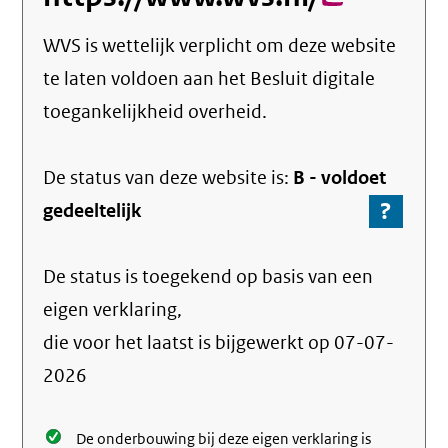
link)
WVS
is wettelijk verplicht om deze website
te laten voldoen aan het Besluit digitale
toegankelijkheid overheid.
De status van deze
website
is:
B -
voldoet
?
-
gedeeltelijk
Ga
naar
De status is toegekend op basis van een
de
info
eigen verklaring,
over
die voor het laatst is bijgewerkt op
07-07-
de
2026
nale
De onderbouwing bij deze eigen verklaring is