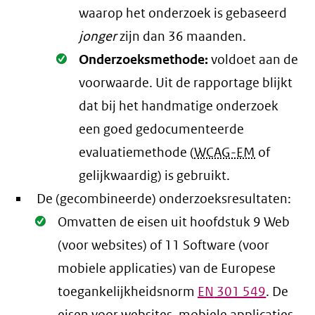
waarop het onderzoek is gebaseerd
jonger
zijn dan 36 maanden.
Oké.
Onderzoeksmethode:
voldoet aan de
voorwaarde
. Uit de rapportage blijkt
dat bij het handmatige onderzoek
een goed gedocumenteerde
evaluatiemethode (
WCAG-EM
of
gelijkwaardig) is gebruikt.
De (gecombineerde) onderzoeksresultaten:
Oké.
Omvatten de eisen uit hoofdstuk 9 Web
(voor websites) of 11 Software (voor
mobiele applicaties) van de Europese
toegankelijkheidsnorm
EN
301 549
. De