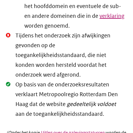
het hoofddomein en eventuele de sub-
en andere domeinen die in de
verklaring
worden genoemd.
Niet
Tijdens het onderzoek zijn afwijkingen
Oké.
gevonden op de
toegankelijkheidsstandaard, die niet
konden worden hersteld voordat het
onderzoek werd afgerond.
Oké.
Op basis van de onderzoeksresultaten
verklaart Metropoolregio Rotterdam Den
Haag dat de website
gedeeltelijk voldoet
aan de toegankelijkheidsstandaard.
(Onder het kopje
Uitleg over de nalevingsstatussen
worden de