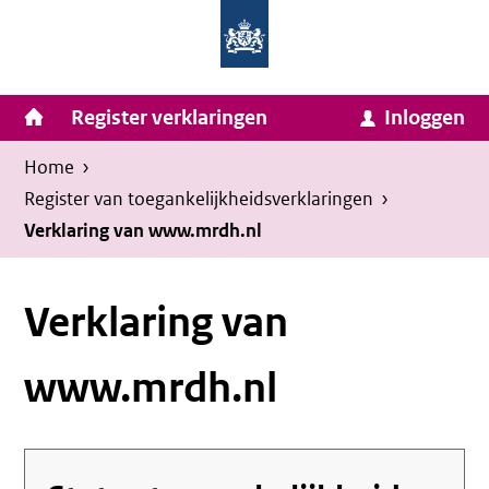
Homepage
Ga
van
naar
Ministerie
Invulassistent
inhoud
Hoofdnavigatie
Register verklaringen
Inloggen
van
Toegankelijkheidsverklaring
Toegankelijkheidsverklaring
Binnenlandse
Kruimelpad
U
Home
›
Zaken
bevindt
Register van toegankelijkheids­verklaringen
›
en
zich
Verklaring van www.mrdh.nl
Koninkrijksrelaties
hier:
Verklaring van
www.mrdh.nl