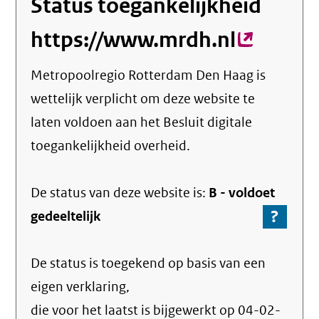
Status toegankelijkheid
https://www.mrdh.nl
(externe
link)
Metropoolregio Rotterdam Den Haag
is
wettelijk verplicht om deze website te
laten voldoen aan het Besluit digitale
toegankelijkheid overheid.
De status van deze
website
is:
B -
voldoet
?
-
gedeeltelijk
Ga
naar
De status is toegekend op basis van een
de
info
eigen verklaring,
over
die voor het laatst is bijgewerkt op
04-02-