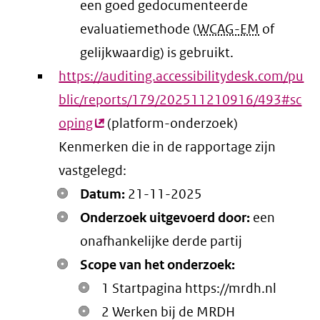
een goed gedocumenteerde
evaluatiemethode (
WCAG-EM
of
gelijkwaardig) is gebruikt.
https://auditing.accessibilitydesk.com/pu
blic/reports/179/202511210916/493#sc
oping
(externe
(platform-onderzoek)
Kenmerken die in de rapportage zijn
link)
vastgelegd:
Datum:
21-11-2025
Onderzoek uitgevoerd door:
een
onafhankelijke derde partij
Scope van het onderzoek:
1 Startpagina https://mrdh.nl
2 Werken bij de MRDH