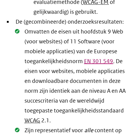
evaluatiemethode (
WCAG-EM
of
gelijkwaardig) is gebruikt.
De (gecombineerde) onderzoeksresultaten:
Oké.
Omvatten de eisen uit hoofdstuk 9 Web
(voor websites) of 11 Software (voor
mobiele applicaties) van de Europese
toegankelijkheidsnorm
EN
301 549
. De
eisen voor websites, mobiele applicaties
en downloadbare documenten in deze
norm zijn identiek aan de niveau A en AA
succescriteria van de wereldwijd
toegepaste toegankelijkheidsstandaard
WCAG
2.1
.
Oké.
Zijn representatief voor
alle
content op