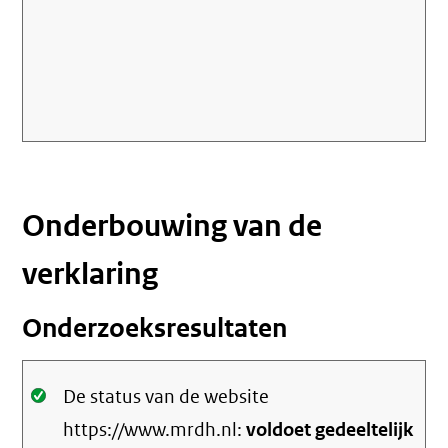
Onderbouwing van de
verklaring
Onderzoeksresultaten
Oké.
De status van de website
https://www.mrdh.nl:
voldoet gedeeltelijk