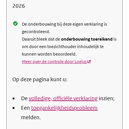
de
2026
nale
De onderbouwing bij deze eigen verklaring is
gecontroleerd.
Daaruit bleek dat de
onderbouwing toereikend
is
om door een toezichthouder inhoudelijk te
kunnen worden beoordeeld.
Meer over de controle door Logius
(externe
link)
Op deze pagina kunt u:
De
volledige, officiële verklaring
inzien;
Een
toegankelijkheidsprobleem
melden.