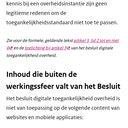
kennis bij een overheidsinstantie zijn geen
legitieme redenen om de
toegankelijkheidsstandaard niet toe te passen.
Zie voor de formele, geldende tekst
artikel 3, lid 2 tot en met
4
(externe
en de
toelichting bij artikel 3
(externe
van het besluit digitale
toegankelijkheid overheid.
link)
link)
Inhoud die buiten de
werkingssfeer valt van het Besluit
Het besluit digitale toegankelijkheid overheid is
niet van toepassing op de volgende content van
websites en mobiele applicaties: