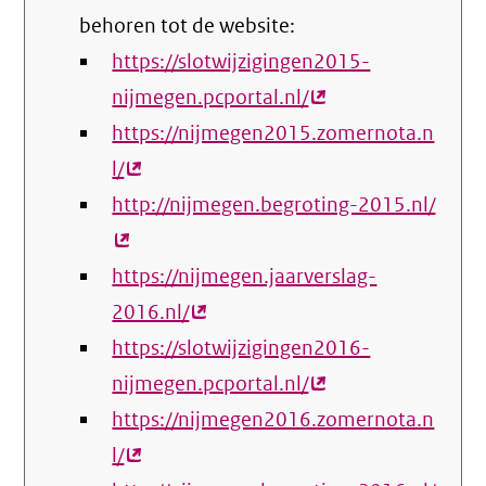
behoren tot de website:
https://slotwijzigingen2015-
nijmegen.pcportal.nl/
(externe
https://nijmegen2015.zomernota.n
link)
l/
(externe
http://nijmegen.begroting-2015.nl/
link)
(exte
link)
https://nijmegen.jaarverslag-
2016.nl/
(externe
https://slotwijzigingen2016-
link)
nijmegen.pcportal.nl/
(externe
https://nijmegen2016.zomernota.n
link)
l/
(externe