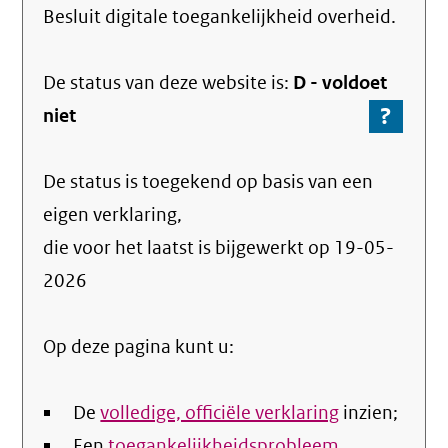
Besluit digitale toegankelijkheid overheid.
De status van deze
website
is:
D -
voldoet
?
-
niet
Ga
naar
De status is toegekend op basis van een
de
info
eigen verklaring,
over
die voor het laatst is bijgewerkt op
19-05-
de
2026
nale
Op deze pagina kunt u:
De
volledige, officiële verklaring
inzien;
Een
toegankelijkheidsprobleem