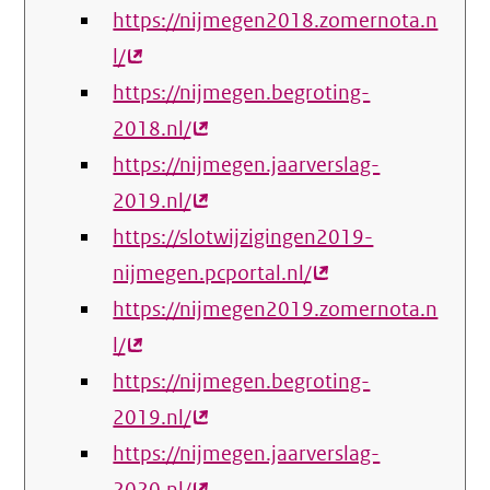
https://nijmegen2018.zomernota.n
link)
l/
(externe
https://nijmegen.begroting-
link)
2018.nl/
(externe
https://nijmegen.jaarverslag-
link)
2019.nl/
(externe
https://slotwijzigingen2019-
link)
nijmegen.pcportal.nl/
(externe
https://nijmegen2019.zomernota.n
link)
l/
(externe
https://nijmegen.begroting-
link)
2019.nl/
(externe
https://nijmegen.jaarverslag-
link)