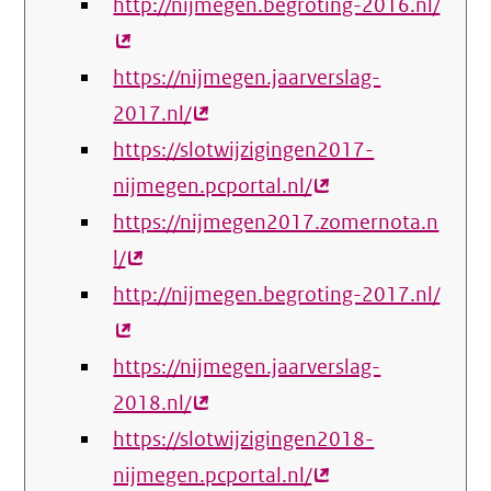
http://nijmegen.begroting-2016.nl/
link)
(exte
link)
https://nijmegen.jaarverslag-
2017.nl/
(externe
https://slotwijzigingen2017-
link)
nijmegen.pcportal.nl/
(externe
https://nijmegen2017.zomernota.n
link)
l/
(externe
http://nijmegen.begroting-2017.nl/
link)
(exte
link)
https://nijmegen.jaarverslag-
2018.nl/
(externe
https://slotwijzigingen2018-
link)
nijmegen.pcportal.nl/
(externe