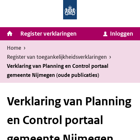
Homepage
Ga
van
naar
Ministerie
Invulassistent
inhoud
Hoofdnavigatie
Register verklaringen
Inloggen
van
Toegankelijkheidsverklaring
Toegankelijkheidsverklaring
Binnenlandse
Kruimelpad
U
Home
›
Zaken
bevindt
Register van toegankelijkheids­verklaringen
›
en
zich
Verklaring van Planning en Control portaal
Koninkrijksrelaties
gemeente Nijmegen (oude publicaties)
hier:
Verklaring van Planning
en Control portaal
gemeente Nijmegen