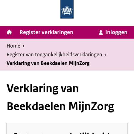
Homepage
Ga
van
naar
Ministerie
Invulassistent
inhoud
Hoofdnavigatie
Register verklaringen
Inloggen
van
Toegankelijkheidsverklaring
Toegankelijkheidsverklaring
Binnenlandse
Kruimelpad
U
Home
›
Zaken
bevindt
Register van toegankelijkheids­verklaringen
›
en
zich
Verklaring van Beekdaelen MijnZorg
Koninkrijksrelaties
hier:
Verklaring van
Beekdaelen MijnZorg