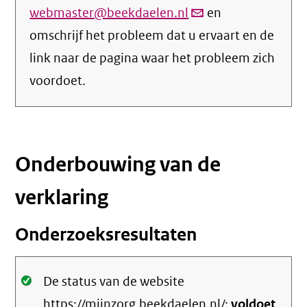
webmaster@beekdaelen.nl
(link
en
omschrijf het probleem dat u ervaart en de
verstuurt
link naar de pagina waar het probleem zich
email)
voordoet.
Onderbouwing van de
verklaring
Onderzoeksresultaten
Oké.
De status van de website
https://mijnzorg.beekdaelen.nl/:
voldoet