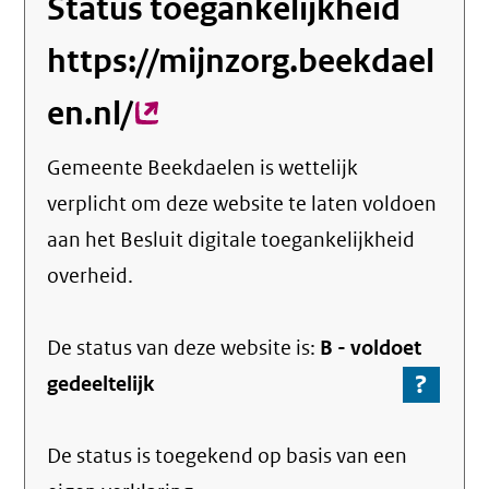
Status toegankelijkheid
https://mijnzorg.beekdael
en.nl/
(externe
link)
Gemeente Beekdaelen
is wettelijk
verplicht om deze website te laten voldoen
aan het Besluit digitale toegankelijkheid
overheid.
De status van deze
website
is:
B -
voldoet
?
-
gedeeltelijk
Ga
naar
De status is toegekend op basis van een
de