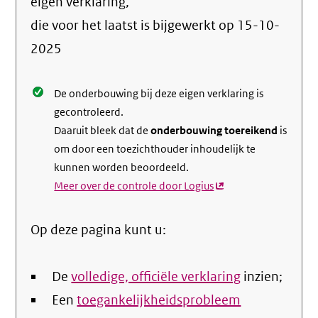
info
eigen verklaring,
over
die voor het laatst is bijgewerkt op
15-10-
de
2025
nale
De onderbouwing bij deze eigen verklaring is
gecontroleerd.
Daaruit bleek dat de
onderbouwing toereikend
is
om door een toezichthouder inhoudelijk te
kunnen worden beoordeeld.
Meer over de controle door Logius
(externe
link)
Op deze pagina kunt u:
De
volledige, officiële verklaring
inzien;
Een
toegankelijkheidsprobleem