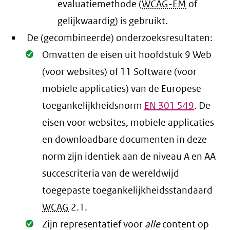
evaluatiemethode (
WCAG-EM
of
gelijkwaardig) is gebruikt.
De (gecombineerde) onderzoeksresultaten:
Oké.
Omvatten de eisen uit hoofdstuk 9 Web
(voor websites) of 11 Software (voor
mobiele applicaties) van de Europese
toegankelijkheidsnorm
EN
301 549
. De
eisen voor websites, mobiele applicaties
en downloadbare documenten in deze
norm zijn identiek aan de niveau A en AA
succescriteria van de wereldwijd
toegepaste toegankelijkheidsstandaard
WCAG
2.1
.
Oké.
Zijn representatief voor
alle
content op