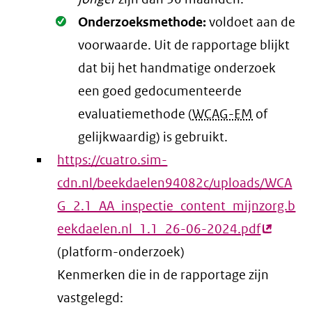
Oké.
Onderzoeksmethode:
voldoet aan de
voorwaarde
. Uit de rapportage blijkt
dat bij het handmatige onderzoek
een goed gedocumenteerde
evaluatiemethode (
WCAG-EM
of
gelijkwaardig) is gebruikt.
https://cuatro.sim-
cdn.nl/beekdaelen94082c/uploads/WCA
G_2.1_AA_inspectie_content_mijnzorg.b
eekdaelen.nl_1.1_26-06-2024.pdf
(externe
(platform-onderzoek)
link)
Kenmerken die in de rapportage zijn
vastgelegd: