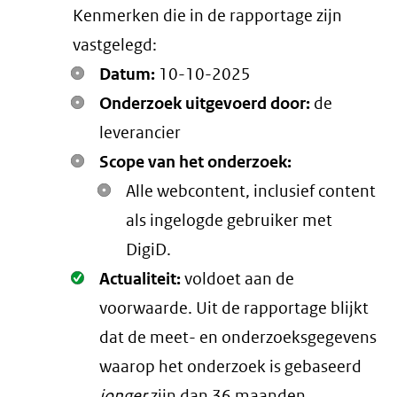
Kenmerken die in de rapportage zijn
link)
vastgelegd:
Datum:
10-10-2025
Onderzoek uitgevoerd door:
de
leverancier
Scope van het onderzoek:
Alle webcontent, inclusief content
als ingelogde gebruiker met
DigiD.
Oké.
Actualiteit:
voldoet aan de
voorwaarde
. Uit de rapportage blijkt
dat de meet- en onderzoeksgegevens
waarop het onderzoek is gebaseerd
jonger
zijn dan 36 maanden.