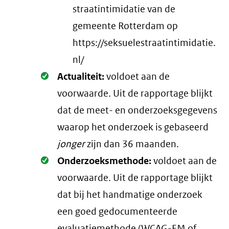
straatintimidatie van de
gemeente Rotterdam op
https://seksuelestraatintimidatie.
nl/
Oké.
Actualiteit:
voldoet aan de
voorwaarde
. Uit de rapportage blijkt
dat de meet- en onderzoeksgegevens
waarop het onderzoek is gebaseerd
jonger
zijn dan 36 maanden.
Oké.
Onderzoeksmethode:
voldoet aan de
voorwaarde
. Uit de rapportage blijkt
dat bij het handmatige onderzoek
een goed gedocumenteerde
evaluatiemethode (
WCAG-EM
of