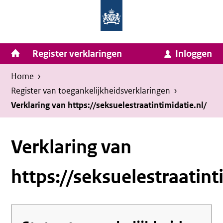
Homepage
Ga
van
naar
Ministerie
Invulassistent
inhoud
Hoofdnavigatie
Register verklaringen
Inloggen
van
Toegankelijkheidsverklaring
Toegankelijkheidsverklaring
Binnenlandse
Kruimelpad
U
Home
›
Zaken
bevindt
Register van toegankelijkheids­verklaringen
›
en
zich
Verklaring van https://seksuelestraatintimidatie.nl/
Koninkrijksrelaties
hier:
Verklaring van
https://seksuelestraatint