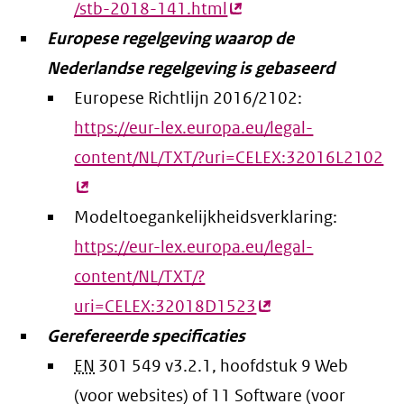
/stb-2018-141.html
(externe
Europese regelgeving waarop de
link)
Nederlandse regelgeving is gebaseerd
Europese Richtlijn 2016/2102:
https://eur-lex.europa.eu/legal-
content/NL/TXT/?uri=CELEX:32016L2102
(e
lin
Modeltoegankelijkheidsverklaring:
https://eur-lex.europa.eu/legal-
content/NL/TXT/?
uri=CELEX:32018D1523
(externe
Gerefereerde specificaties
link)
EN
301 549 v3.2.1, hoofdstuk 9 Web
(voor websites) of 11 Software (voor