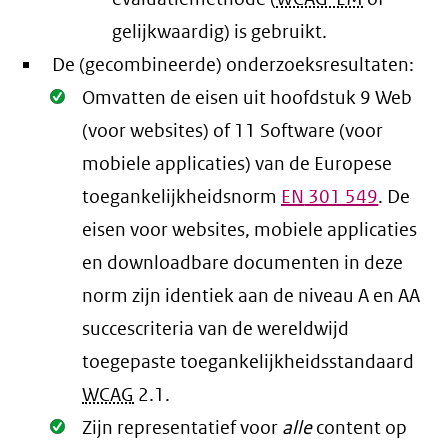
gelijkwaardig) is gebruikt.
De (gecombineerde) onderzoeksresultaten:
Oké.
Omvatten de eisen uit hoofdstuk 9 Web
(voor websites) of 11 Software (voor
mobiele applicaties) van de Europese
toegankelijkheidsnorm
EN
301 549
. De
eisen voor websites, mobiele applicaties
en downloadbare documenten in deze
norm zijn identiek aan de niveau A en AA
succescriteria van de wereldwijd
toegepaste toegankelijkheidsstandaard
WCAG
2.1
.
Oké.
Zijn representatief voor
alle
content op