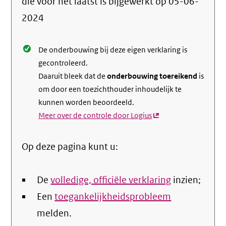
die voor het laatst is bijgewerkt op
05-06-
de
2024
nale
De onderbouwing bij deze eigen verklaring is
gecontroleerd.
Daaruit bleek dat de
onderbouwing toereikend
is
om door een toezichthouder inhoudelijk te
kunnen worden beoordeeld.
Meer over de controle door Logius
(externe
link)
Op deze pagina kunt u:
De
volledige, officiële verklaring
inzien;
Een
toegankelijkheidsprobleem
melden.