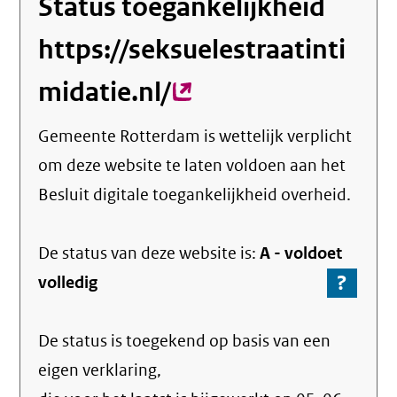
Status toegankelijkheid
https://seksuelestraatinti
midatie.nl/
(externe
link)
Gemeente Rotterdam
is wettelijk verplicht
om deze website te laten voldoen aan het
Besluit digitale toegankelijkheid overheid.
De status van deze
website
is:
A -
voldoet
?
-
volledig
Ga
naar
De status is toegekend op basis van een
de
info
eigen verklaring,
over