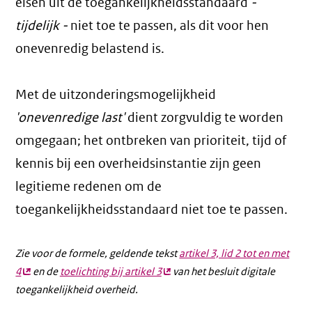
eisen uit de toegankelijkheidsstandaard
-
tijdelijk -
niet toe te passen, als dit voor hen
onevenredig belastend is.
Met de uitzonderingsmogelijkheid
'onevenredige last'
dient zorgvuldig te worden
omgegaan; het ontbreken van prioriteit, tijd of
kennis bij een overheidsinstantie zijn geen
legitieme redenen om de
toegankelijkheidsstandaard niet toe te passen.
Zie voor de formele, geldende tekst
artikel 3, lid 2 tot en met
4
(externe
en de
toelichting bij artikel 3
(externe
van het besluit digitale
toegankelijkheid overheid.
link)
link)