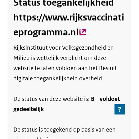
Status toegankelijkheid
https://www.rijksvaccinati
eprogramma.nl
(externe
link)
Rijksinstituut voor Volksgezondheid en
Milieu
is wettelijk verplicht om deze
website te laten voldoen aan het Besluit
digitale toegankelijkheid overheid.
De status van deze
website
is:
B -
voldoet
?
-
gedeeltelijk
Ga
naar
De status is toegekend op basis van een
de