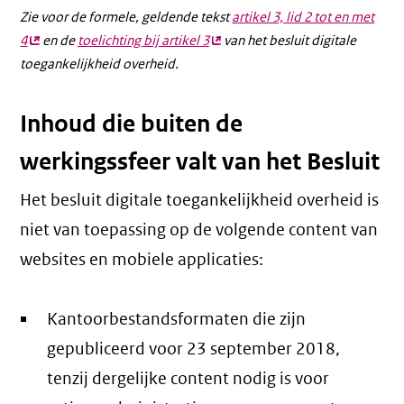
Zie voor de formele, geldende tekst
artikel 3, lid 2 tot en met
4
(externe
en de
toelichting bij artikel 3
(externe
van het besluit digitale
toegankelijkheid overheid.
link)
link)
Inhoud die buiten de
werkingssfeer valt van het Besluit
Het besluit digitale toegankelijkheid overheid is
niet van toepassing op de volgende content van
websites en mobiele applicaties:
Kantoorbestandsformaten die zijn
gepubliceerd voor 23 september 2018,
tenzij dergelijke content nodig is voor