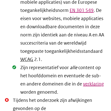
mobiele applicaties) van de Europese
toegankelijkheidsnorm
EN
301 549
. De
eisen voor websites, mobiele applicaties
en downloadbare documenten in deze
norm zijn identiek aan de niveau A en AA
succescriteria van de wereldwijd
toegepaste toegankelijkheidsstandaard
WCAG
2.1
.
Oké.
Zijn representatief voor
alle
content op
het hoofddomein en eventuele de sub-
en andere domeinen die in de
verklaring
worden genoemd.
Niet
Tijdens het onderzoek zijn afwijkingen
Oké.
gevonden op de