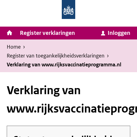
Homepage
Ga
van
naar
Ministerie
Invulassistent
inhoud
Hoofdnavigatie
Register verklaringen
Inloggen
van
Toegankelijkheidsverklaring
Toegankelijkheidsverklaring
Binnenlandse
Kruimelpad
U
Home
›
Zaken
bevindt
Register van toegankelijkheids­verklaringen
›
en
zich
Verklaring van www.rijksvaccinatieprogramma.nl
Koninkrijksrelaties
hier:
Verklaring van
www.rijksvaccinatiepro