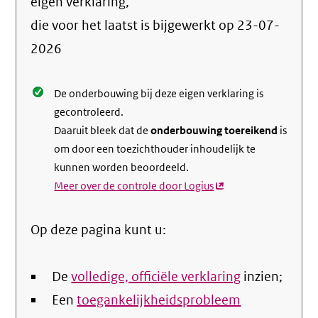
info
eigen verklaring,
over
die voor het laatst is bijgewerkt op
23-07-
de
2026
nale
De onderbouwing bij deze eigen verklaring is
gecontroleerd.
Daaruit bleek dat de
onderbouwing toereikend
is
om door een toezichthouder inhoudelijk te
kunnen worden beoordeeld.
Meer over de controle door Logius
(externe
link)
Op deze pagina kunt u:
De
volledige, officiële verklaring
inzien;
Een
toegankelijkheidsprobleem