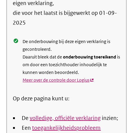
info
eigen verklaring,
over
die voor het laatst is bijgewerkt op
01-09-
de
2025
nale
De onderbouwing bij deze eigen verklaring is
gecontroleerd.
Daaruit bleek dat de
onderbouwing toereikend
is
om door een toezichthouder inhoudelijk te
kunnen worden beoordeeld.
Meer over de controle door Logius
(externe
link)
Op deze pagina kunt u:
De
volledige, officiële verklaring
inzien;
Een
toegankelijkheidsprobleem