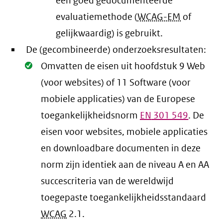
een goed gedocumenteerde
evaluatiemethode (
WCAG-EM
of
gelijkwaardig) is gebruikt.
De (gecombineerde) onderzoeksresultaten:
Oké.
Omvatten de eisen uit hoofdstuk 9 Web
(voor websites) of 11 Software (voor
mobiele applicaties) van de Europese
toegankelijkheidsnorm
EN
301 549
. De
eisen voor websites, mobiele applicaties
en downloadbare documenten in deze
norm zijn identiek aan de niveau A en AA
succescriteria van de wereldwijd
toegepaste toegankelijkheidsstandaard
WCAG
2.1
.