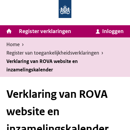
Homepage
Ga
van
naar
Ministerie
Invulassistent
inhoud
Hoofdnavigatie
Register verklaringen
Inloggen
van
Toegankelijkheidsverklaring
Toegankelijkheidsverklaring
Binnenlandse
Kruimelpad
U
Home
›
Zaken
bevindt
Register van toegankelijkheids­verklaringen
›
en
zich
Verklaring van ROVA website en
Koninkrijksrelaties
inzamelingskalender
hier:
Verklaring van ROVA
website en
inzamelingskalender