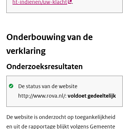
ht-indienen/uw-klacht
(externe
.
link)
Onderbouwing van de
verklaring
Onderzoeksresultaten
Oké.
De status van de website
http://www.rova.nl/:
voldoet gedeeltelijk
De website is onderzocht op toegankelijkheid
en uit de rapportage blijkt volgens Gemeente