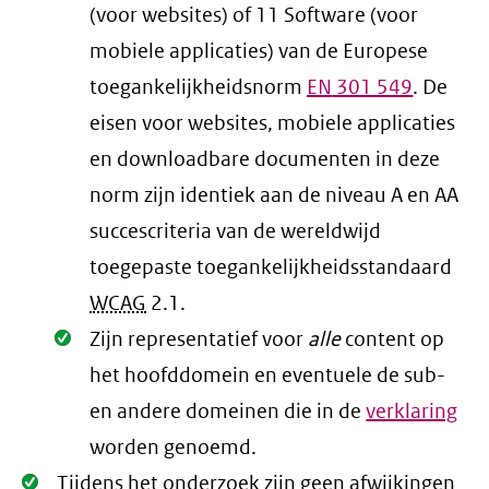
(voor websites) of 11 Software (voor
mobiele applicaties) van de Europese
toegankelijkheidsnorm
EN
301 549
. De
eisen voor websites, mobiele applicaties
en downloadbare documenten in deze
norm zijn identiek aan de niveau A en AA
succescriteria van de wereldwijd
toegepaste toegankelijkheidsstandaard
WCAG
2.1
.
Oké.
Zijn representatief voor
alle
content op
het hoofddomein en eventuele de sub-
en andere domeinen die in de
verklaring
worden genoemd.
Oké.
Tijdens het onderzoek zijn geen afwijkingen