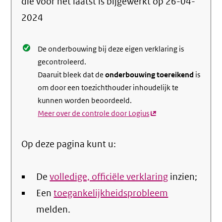
die voor het laatst is bijgewerkt op
26-04-
de
2024
nale
De onderbouwing bij deze eigen verklaring is
gecontroleerd.
Daaruit bleek dat de
onderbouwing toereikend
is
om door een toezichthouder inhoudelijk te
kunnen worden beoordeeld.
Meer over de controle door Logius
(externe
link)
Op deze pagina kunt u:
De
volledige, officiële verklaring
inzien;
Een
toegankelijkheidsprobleem
melden.