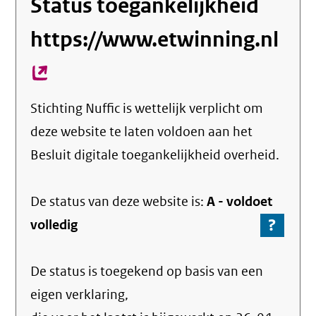
Status toegankelijkheid
https://www.etwinning.nl
(ex
link
Stichting Nuffic
is wettelijk verplicht om
deze website te laten voldoen aan het
Besluit digitale toegankelijkheid overheid.
De status van deze
website
is:
A -
voldoet
?
-
volledig
Ga
naar
De status is toegekend op basis van een
de
info
eigen verklaring,
over