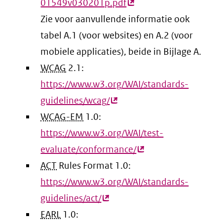
01549v030201p.pdf
(externe
Zie voor aanvullende informatie ook
link)
tabel A.1 (voor websites) en A.2 (voor
mobiele applicaties), beide in Bijlage A.
WCAG
2.1:
https://www.w3.org/WAI/standards-
guidelines/wcag/
(externe
WCAG-EM
1.0:
link)
https://www.w3.org/WAI/test-
evaluate/conformance/
(externe
ACT
Rules Format 1.0:
link)
https://www.w3.org/WAI/standards-
guidelines/act/
(externe
EARL
1.0:
link)