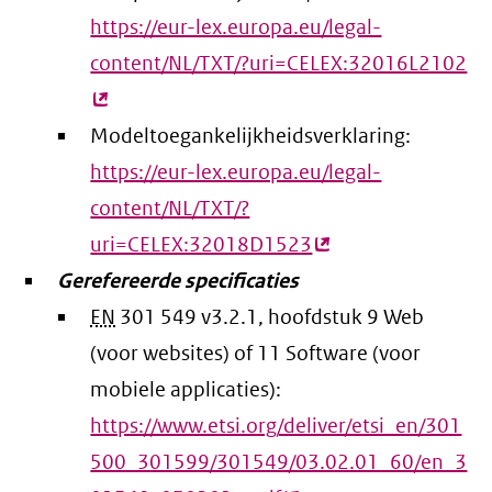
https://eur-lex.europa.eu/legal-
content/NL/TXT/?uri=CELEX:32016L2102
(e
lin
Modeltoegankelijkheidsverklaring:
https://eur-lex.europa.eu/legal-
content/NL/TXT/?
uri=CELEX:32018D1523
(externe
Gerefereerde specificaties
link)
EN
301 549 v3.2.1, hoofdstuk 9 Web
(voor websites) of 11 Software (voor
mobiele applicaties):
https://www.etsi.org/deliver/etsi_en/301
500_301599/301549/03.02.01_60/en_3