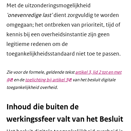
Met de uitzonderingsmogelijkheid
'onevenredige last'
dient zorgvuldig te worden
omgegaan; het ontbreken van prioriteit, tijd of
kennis bij een overheidsinstantie zijn geen
legitieme redenen om de
toegankelijkheidsstandaard niet toe te passen.
Zie voor de formele, geldende tekst
artikel 3, lid 2 tot en met
4
(externe
en de
toelichting bij artikel 3
(externe
van het besluit digitale
toegankelijkheid overheid.
link)
link)
Inhoud die buiten de
werkingssfeer valt van het Besluit