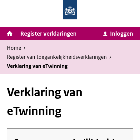
Homepage
Ga
van
naar
Ministerie
Invulassistent
inhoud
Hoofdnavigatie
Register verklaringen
Inloggen
van
Toegankelijkheidsverklaring
Toegankelijkheidsverklaring
Binnenlandse
Kruimelpad
U
Home
›
Zaken
bevindt
Register van toegankelijkheids­verklaringen
›
en
zich
Verklaring van eTwinning
Koninkrijksrelaties
hier:
Verklaring van
eTwinning