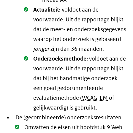
niveau AA
Oké.
Actualiteit:
voldoet aan de
voorwaarde
. Uit de rapportage blijkt
dat de meet- en onderzoeksgegevens
waarop het onderzoek is gebaseerd
jonger
zijn dan 36 maanden.
Oké.
Onderzoeksmethode:
voldoet aan de
voorwaarde
. Uit de rapportage blijkt
dat bij het handmatige onderzoek
een goed gedocumenteerde
evaluatiemethode (
WCAG-EM
of
gelijkwaardig) is gebruikt.
De (gecombineerde) onderzoeksresultaten:
Oké.
Omvatten de eisen uit hoofdstuk 9 Web