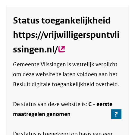
Status toegankelijkheid
https://vrijwilligerspuntvli
ssingen.nl/
(externe
link)
Gemeente Vlissingen
is wettelijk verplicht
om deze website te laten voldoen aan het
Besluit digitale toegankelijkheid overheid.
De status van deze
website
is:
C -
eerste
?
-
maatregelen genomen
Ga
naar
De status is toegekend op basis van een