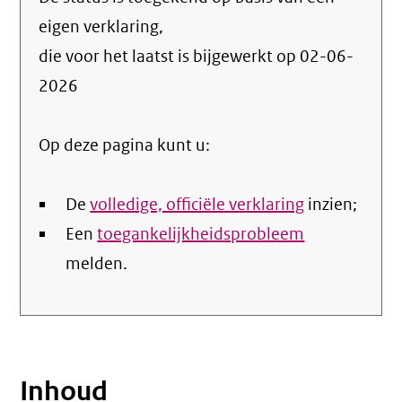
de
info
eigen verklaring,
over
die voor het laatst is bijgewerkt op
02-06-
de
2026
nale
Op deze pagina kunt u:
De
volledige, officiële verklaring
inzien;
Een
toegankelijkheidsprobleem
melden.
Inhoud