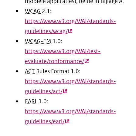
mobiele applicaties), beide in Bijlage A.
WCAG
2.1:
https://www.w3.org/WAI/standards-
guidelines/wcag/
(externe
WCAG-EM
1.0:
link)
https://www.w3.org/WAI/test-
evaluate/conformance/
(externe
ACT
Rules Format 1.0:
link)
https://www.w3.org/WAI/standards-
guidelines/act/
(externe
EARL
1.0:
link)
https://www.w3.org/WAI/standards-
guidelines/earl/
(externe
link)