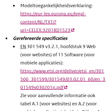
Modeltoegankelijkheidsverklaring:
https://eur-lex.europa.eu/legal-
content/NL/TXT/?
uri=CELEX:32018D1523
(externe
Gerefereerde specificaties
link)
EN
301 549 v3.2.1, hoofdstuk 9 Web
(voor websites) of 11 Software (voor
mobiele applicaties):
https://www.etsi.org/deliver/etsi_en/301
500_301599/301549/03.02.01_60/en_3
01549v030201p.pdf
(externe
Zie voor aanvullende informatie ook
link)
tabel A.1 (voor websites) en A.2 (voor