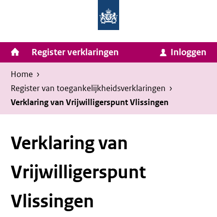
Homepage
Ga
van
naar
Ministerie
Invulassistent
inhoud
Hoofdnavigatie
Register verklaringen
Inloggen
van
Toegankelijkheidsverklaring
Toegankelijkheidsverklaring
Binnenlandse
Kruimelpad
U
Home
›
Zaken
bevindt
Register van toegankelijkheids­verklaringen
›
en
zich
Verklaring van Vrijwilligerspunt Vlissingen
Koninkrijksrelaties
hier:
Verklaring van
Vrijwilligerspunt
Vlissingen