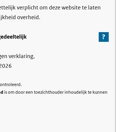
link)
ttelijk verplicht om deze website te laten
ijkheid overheid.
?
-
edeeltelijk
Ga
naar
gen verklaring,
de
informa
2026
over
de
controleerd.
nalevin
nd
is om door een toezichthouder inhoudelijk te kunnen