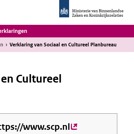
Homepage
van
Ministerie van Binnenlandse
Invulassistent
Zaken en Koninkrijksrelaties
Toegankelijkheidsverklaring
vigatie
erklaringen
en
›
Verklaring van Sociaal en Cultureel Planbureau
 en Cultureel
ttps://www.scp.nl
(externe