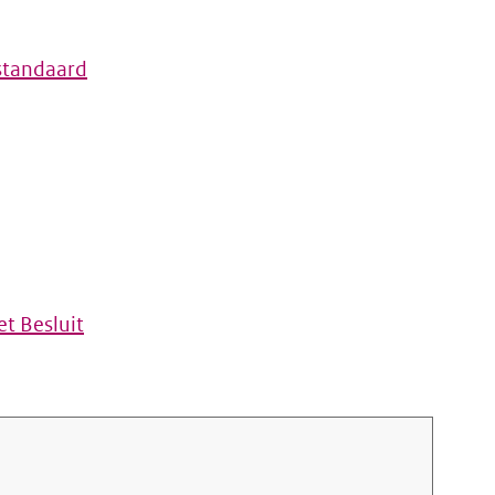
standaard
t Besluit