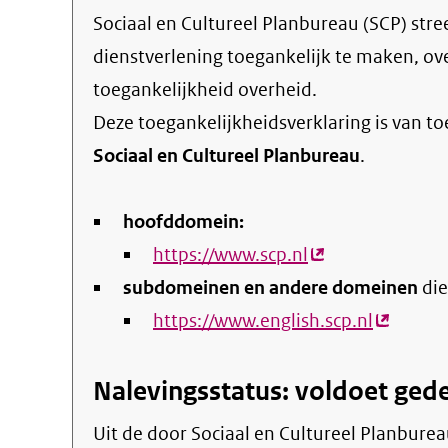
Sociaal en Cultureel Planbureau (SCP) streeft ernaar om de eigen online informatie en
dienstverlening toegankelijk te maken, o
toegankelijkheid overheid
.
Deze toegankelijkheidsverklaring is van t
Sociaal en Cultureel Planbureau
.
hoofddomein:
https://www.scp.nl
(externe
subdomeinen en andere domeinen
link)
die
https://www.english.scp.nl
(externe
link)
Nalevingsstatus: voldoet gede
Uit de door Sociaal en Cultureel Planbureau (SCP) gepubliceerde informatie blijkt dat