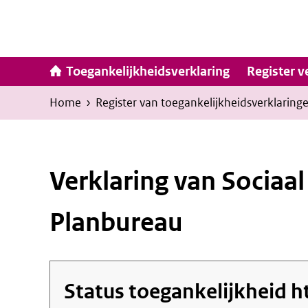
Ga
naar
inhoud
Hoofdna
Toegankelijkheidsverklaring
Register v
Kruimelpad
U
Home
›
Register van toegankelijkheids­verklaring
bevindt
zich
hier:
Verklaring van Sociaal
Planbureau
Status toegankelijkheid
h