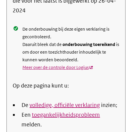
die voor het laatst is bijgewerkt op
26-04-
de
2024
nale
De onderbouwing bij deze eigen verklaring is
gecontroleerd.
Daaruit bleek dat de
onderbouwing toereikend
is
om door een toezichthouder inhoudelijk te
kunnen worden beoordeeld.
Meer over de controle door Logius
(externe
link)
Op deze pagina kunt u:
De
volledige, officiële verklaring
inzien;
Een
toegankelijkheidsprobleem
melden.