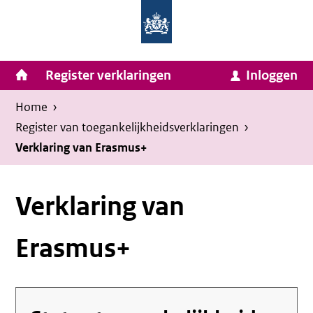
Homepage
Ga
van
naar
Ministerie
Invulassistent
inhoud
Hoofdnavigatie
Register verklaringen
Inloggen
van
Toegankelijkheidsverklaring
Toegankelijkheidsverklaring
Binnenlandse
Kruimelpad
U
Home
›
Zaken
bevindt
Register van toegankelijkheids­verklaringen
›
en
zich
Verklaring van Erasmus+
Koninkrijksrelaties
hier:
Verklaring van
Erasmus+