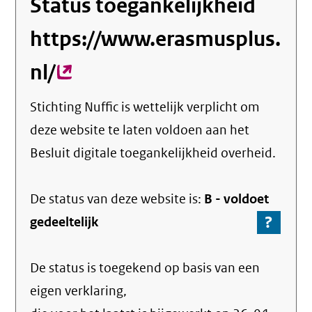
Status toegankelijkheid
https://www.erasmusplus.
nl/
(externe
link)
Stichting Nuffic
is wettelijk verplicht om
deze website te laten voldoen aan het
Besluit digitale toegankelijkheid overheid.
De status van deze
website
is:
B -
voldoet
?
-
gedeeltelijk
Ga
naar
De status is toegekend op basis van een
de
info
eigen verklaring,
over