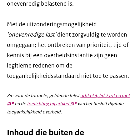
onevenredig belastend is.
Met de uitzonderingsmogelijkheid
'onevenredige last'
dient zorgvuldig te worden
omgegaan; het ontbreken van prioriteit, tijd of
kennis bij een overheidsinstantie zijn geen
legitieme redenen om de
toegankelijkheidsstandaard niet toe te passen.
Zie voor de formele, geldende tekst
artikel 3, lid 2 tot en met
4
(externe
en de
toelichting bij artikel 3
(externe
van het besluit digitale
toegankelijkheid overheid.
link)
link)
Inhoud die buiten de