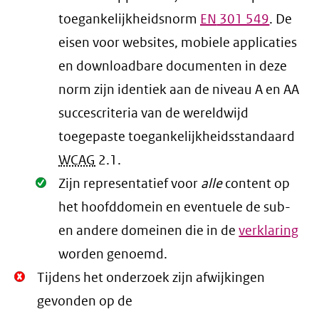
toegankelijkheidsnorm
EN
301 549
. De
eisen voor websites, mobiele applicaties
en downloadbare documenten in deze
norm zijn identiek aan de niveau A en AA
succescriteria van de wereldwijd
toegepaste toegankelijkheidsstandaard
WCAG
2.1
.
Oké.
Zijn representatief voor
alle
content op
het hoofddomein en eventuele de sub-
en andere domeinen die in de
verklaring
worden genoemd.
Niet
Tijdens het onderzoek zijn afwijkingen
Oké.
gevonden op de