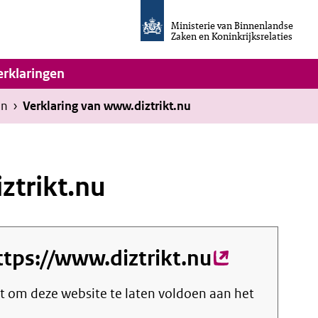
Homepage
van
Ministerie van Binnenlandse
Invulassistent
Zaken en Koninkrijksrelaties
Toegankelijkheidsverklaring
vigatie
erklaringen
en
›
Verklaring van www.diztrikt.nu
ztrikt.nu
ttps://www.diztrikt.nu
(externe
link)
cht om deze website te laten voldoen aan het