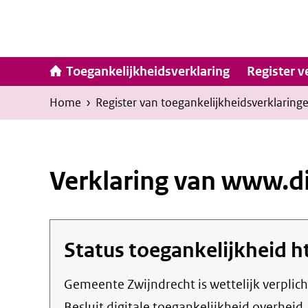
Ga
naar
inhoud
Hoofdna
Toegankelijkheidsverklaring
Register v
Kruimelpad
U
Home
›
Register van toegankelijkheids­verklaring
bevindt
zich
hier:
Verklaring van www.di
Status toegankelijkheid
h
Gemeente Zwijndrecht
is wettelijk verpli
Besluit digitale toegankelijkheid overheid.