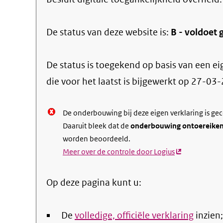
De status van deze
website
is:
B -
voldoet g
De status is toegekend op basis van een ei
die voor het laatst is bijgewerkt op
27-03-
De onderbouwing bij deze eigen verklaring is ge
Daaruit bleek dat de
onderbouwing ontoereike
worden beoordeeld.
Meer over de controle door Logius
(externe
link)
Op deze pagina kunt u:
De
volledige, officiële verklaring
inzien;