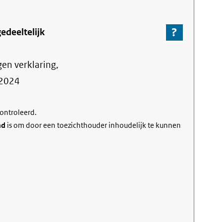
?
-
edeeltelijk
Ga
naar
gen verklaring,
de
informa
2024
over
de
controleerd.
nalevin
nd
is om door een toezichthouder inhoudelijk te kunnen