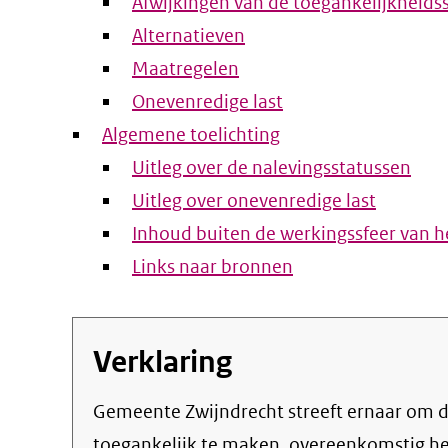
Afwijkingen van de toegankelijkheids
Alternatieven
Maatregelen
Onevenredige last
Algemene toelichting
Uitleg over de nalevingsstatussen
Uitleg over onevenredige last
Inhoud buiten de werkingssfeer van he
Links naar bronnen
Verklaring
Gemeente Zwijndrecht streeft ernaar om de eigen online informatie en dienstverlening
toegankelijk te maken, overeenkomstig h