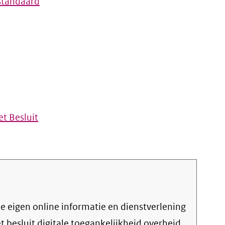
standaard
t Besluit
et
besluit digitale toegankelijkheid overheid
.