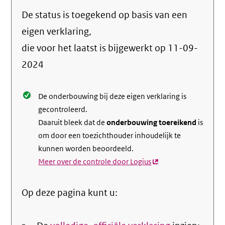
naar
De status is toegekend op basis van een
de
info
eigen verklaring,
over
die voor het laatst is bijgewerkt op
11-09-
de
2024
nale
De onderbouwing bij deze eigen verklaring is
gecontroleerd.
Daaruit bleek dat de
onderbouwing toereikend
is
om door een toezichthouder inhoudelijk te
kunnen worden beoordeeld.
Meer over de controle door Logius
(externe
link)
Op deze pagina kunt u: