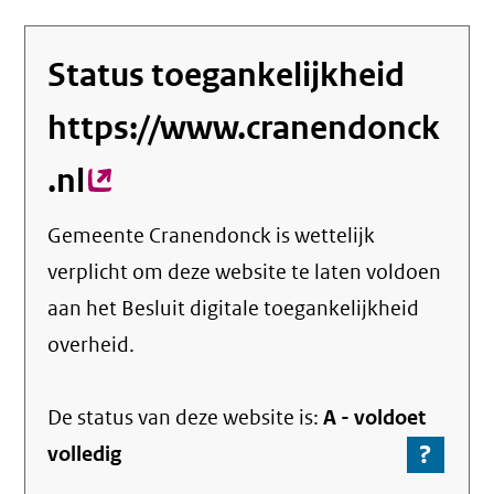
Status toegankelijkheid
https://www.cranendonck
.nl
(externe
link)
Gemeente Cranendonck
is wettelijk
verplicht om deze website te laten voldoen
aan het Besluit digitale toegankelijkheid
overheid.
De status van deze
website
is:
A -
voldoet
?
-
volledig
Ga