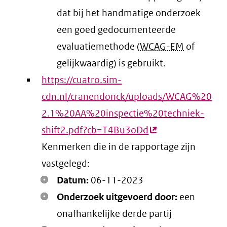
dat bij het handmatige onderzoek
een goed gedocumenteerde
evaluatiemethode (
WCAG-EM
of
gelijkwaardig) is gebruikt.
https://cuatro.sim-
cdn.nl/cranendonck/uploads/WCAG%20
2.1%20AA%20inspectie%20techniek-
shift2.pdf?cb=T4Bu3oDd
(externe
Kenmerken die in de rapportage zijn
link)
vastgelegd:
Datum:
06-11-2023
Onderzoek uitgevoerd door:
een
onafhankelijke derde partij