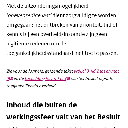
Met de uitzonderingsmogelijkheid
'onevenredige last'
dient zorgvuldig te worden
omgegaan; het ontbreken van prioriteit, tijd of
kennis bij een overheidsinstantie zijn geen
legitieme redenen om de
toegankelijkheidsstandaard niet toe te passen.
Zie voor de formele, geldende tekst
artikel 3, lid 2 tot en met
4
(externe
en de
toelichting bij artikel 3
(externe
van het besluit digitale
toegankelijkheid overheid.
link)
link)
Inhoud die buiten de
werkingssfeer valt van het Besluit