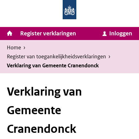
Homepage
Ga
van
naar
Ministerie
Invulassistent
inhoud
Hoofdnavigatie
Register verklaringen
Inloggen
van
Toegankelijkheidsverklaring
Toegankelijkheidsverklaring
Binnenlandse
Kruimelpad
U
Home
›
Zaken
bevindt
Register van toegankelijkheids­verklaringen
›
en
zich
Verklaring van Gemeente Cranendonck
Koninkrijksrelaties
hier:
Verklaring van
Gemeente
Cranendonck