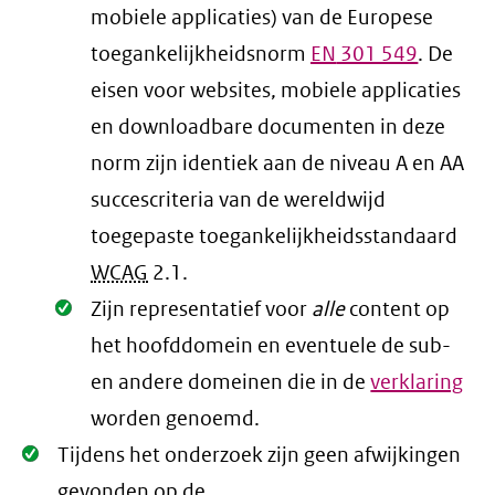
mobiele applicaties) van de Europese
toegankelijkheidsnorm
EN
301 549
. De
eisen voor websites, mobiele applicaties
en downloadbare documenten in deze
norm zijn identiek aan de niveau A en AA
succescriteria van de wereldwijd
toegepaste toegankelijkheidsstandaard
WCAG
2.1
.
Oké.
Zijn representatief voor
alle
content op
het hoofddomein en eventuele de sub-
en andere domeinen die in de
verklaring
worden genoemd.
Oké.
Tijdens het onderzoek zijn geen afwijkingen
gevonden op de