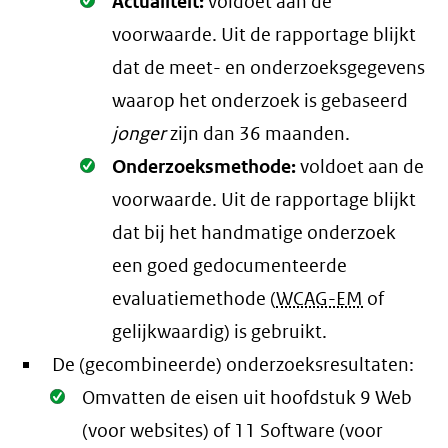
Oké.
Actualiteit:
voldoet aan de
voorwaarde
. Uit de rapportage blijkt
dat de meet- en onderzoeksgegevens
waarop het onderzoek is gebaseerd
jonger
zijn dan 36 maanden.
Oké.
Onderzoeksmethode:
voldoet aan de
voorwaarde
. Uit de rapportage blijkt
dat bij het handmatige onderzoek
een goed gedocumenteerde
evaluatiemethode (
WCAG-EM
of
gelijkwaardig) is gebruikt.
De (gecombineerde) onderzoeksresultaten:
Oké.
Omvatten de eisen uit hoofdstuk 9 Web
(voor websites) of 11 Software (voor