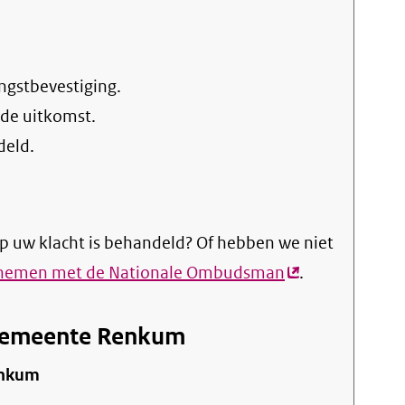
ngstbevestiging.
 de uitkomst.
deld.
p uw klacht is behandeld? Of hebben we niet
pnemen met de Nationale Ombudsman
(externe
.
link)
 Gemeente Renkum
enkum