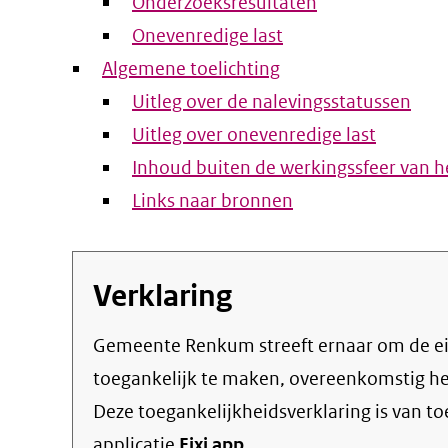
Onderzoeksresultaten
Onevenredige last
Algemene toelichting
Uitleg over de nalevingsstatussen
Uitleg over onevenredige last
Inhoud buiten de werkingssfeer van he
Links naar bronnen
Verklaring
Gemeente Renkum streeft ernaar om de eigen online informatie en dienstverlening
toegankelijk te maken, overeenkomstig h
Deze toegankelijkheidsverklaring is van t
applicatie
Fixi app
.