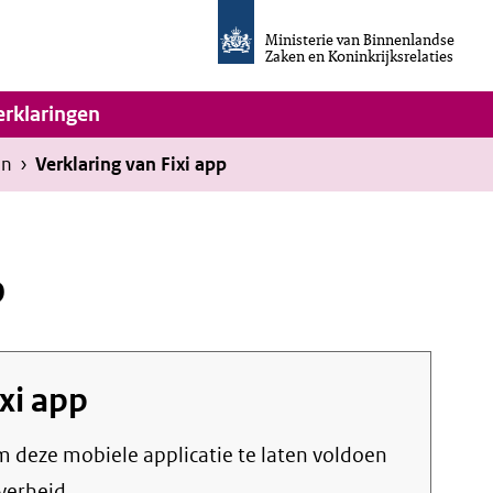
Homepage
van
Ministerie van Binnenlandse
Invulassistent
Zaken en Koninkrijksrelaties
Toegankelijkheidsverklaring
vigatie
erklaringen
en
›
Verklaring van Fixi app
p
ixi app
om deze mobiele applicatie te laten voldoen
verheid.