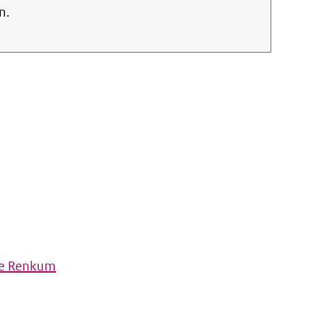
n.
te Renkum