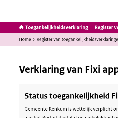
Ga
naar
inhoud
Hoofdna
Toegankelijkheidsverklaring
Register v
Kruimelpad
U
Home
›
Register van toegankelijkheids­verklaring
bevindt
zich
hier:
Verklaring van Fixi ap
Status toegankelijkheid
F
Gemeente Renkum
is wettelijk verplicht 
aan het Besluit digitale toegankelijkheid o