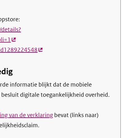
ppstore:
/details?
pli=1
(externe
i/id1289224548
link)
(externe
link)
edig
t besluit digitale toegankelijkheid overheid.
ng van de verklaring
bevat (links naar)
elijkheidsclaim.