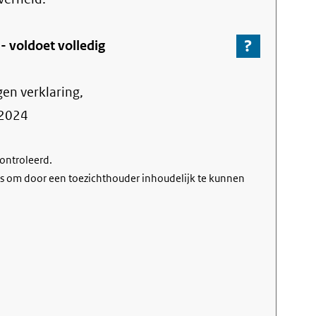
?
-
 -
voldoet volledig
Ga
naar
gen verklaring,
de
informa
2024
over
de
controleerd.
nalevin
s om door een toezichthouder inhoudelijk te kunnen