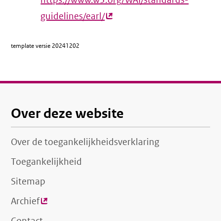
https://www.w3.org/WAI/standards-
guidelines/earl/
(externe
link)
template versie
20241202
Over deze website
Over de toegankelijkheidsverklaring
Toegankelijkheid
Sitemap
Archief
(externe
link)
Contact