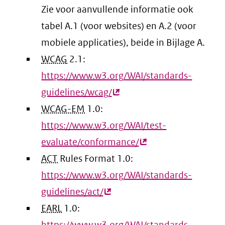
Zie voor aanvullende informatie ook
link)
tabel A.1 (voor websites) en A.2 (voor
mobiele applicaties), beide in Bijlage A.
WCAG
2.1:
https://www.w3.org/WAI/standards-
guidelines/wcag/
(externe
WCAG-EM
1.0:
link)
https://www.w3.org/WAI/test-
evaluate/conformance/
(externe
ACT
Rules Format 1.0:
link)
https://www.w3.org/WAI/standards-
guidelines/act/
(externe
EARL
1.0:
link)