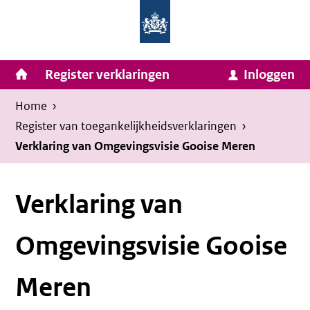
Homepage
Ga
van
naar
Ministerie
Invulassistent
inhoud
Hoofdnavigatie
Register verklaringen
Inloggen
van
Toegankelijkheidsverklaring
Toegankelijkheidsverklaring
Binnenlandse
Kruimelpad
U
Home
›
Zaken
bevindt
Register van toegankelijkheids­verklaringen
›
en
zich
Verklaring van Omgevingsvisie Gooise Meren
Koninkrijksrelaties
hier:
Verklaring van
Omgevingsvisie Gooise
Meren