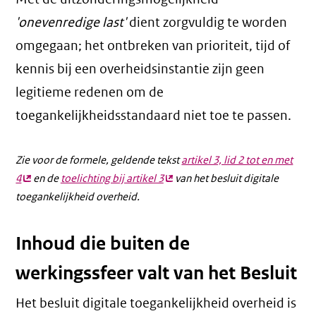
'onevenredige last'
dient zorgvuldig te worden
omgegaan; het ontbreken van prioriteit, tijd of
kennis bij een overheidsinstantie zijn geen
legitieme redenen om de
toegankelijkheidsstandaard niet toe te passen.
Zie voor de formele, geldende tekst
artikel 3, lid 2 tot en met
4
(externe
en de
toelichting bij artikel 3
(externe
van het besluit digitale
toegankelijkheid overheid.
link)
link)
Inhoud die buiten de
werkingssfeer valt van het Besluit
Het besluit digitale toegankelijkheid overheid is