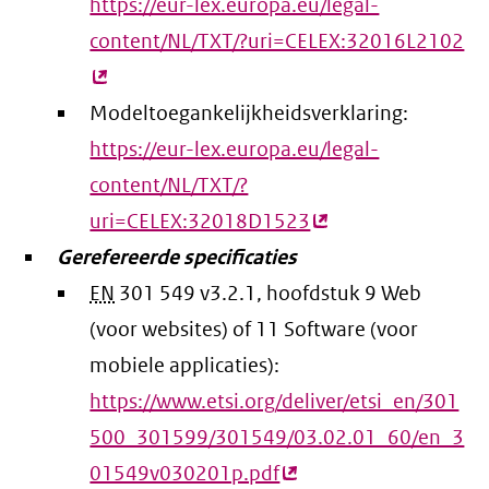
https://eur-lex.europa.eu/legal-
content/NL/TXT/?uri=CELEX:32016L2102
(e
lin
Modeltoegankelijkheidsverklaring:
https://eur-lex.europa.eu/legal-
content/NL/TXT/?
uri=CELEX:32018D1523
(externe
Gerefereerde specificaties
link)
EN
301 549 v3.2.1, hoofdstuk 9 Web
(voor websites) of 11 Software (voor
mobiele applicaties):
https://www.etsi.org/deliver/etsi_en/301
500_301599/301549/03.02.01_60/en_3
01549v030201p.pdf
(externe