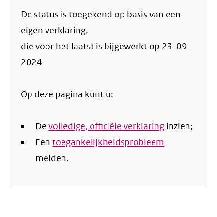
naar
De status is toegekend op basis van een
de
info
eigen verklaring,
over
die voor het laatst is bijgewerkt op
23-09-
de
2024
nale
Op deze pagina kunt u:
De
volledige, officiële verklaring
inzien;
Een
toegankelijkheidsprobleem
melden.