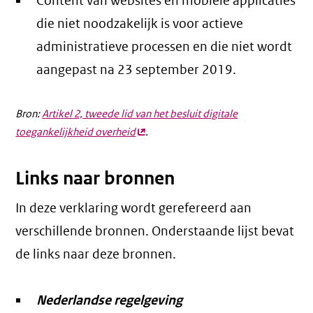
Content van websites en mobiele applicaties
die niet noodzakelijk is voor actieve
administratieve processen en die niet wordt
aangepast na 23 september 2019.
Bron:
Artikel 2, tweede lid van het besluit digitale
toegankelijkheid overheid
(externe
.
link)
Links naar bronnen
In deze verklaring wordt gerefereerd aan
verschillende bronnen. Onderstaande lijst bevat
de links naar deze bronnen.
Nederlandse regelgeving