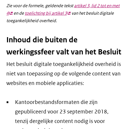
Zie voor de formele, geldende tekst
artikel 3, lid 2 tot en met
4
(externe
en de
toelichting bij artikel 3
(externe
van het besluit digitale
toegankelijkheid overheid.
link)
link)
Inhoud die buiten de
werkingssfeer valt van het Besluit
Het besluit digitale toegankelijkheid overheid is
niet van toepassing op de volgende content van
websites en mobiele applicaties:
Kantoorbestandsformaten die zijn
gepubliceerd voor 23 september 2018,
tenzij dergelijke content nodig is voor