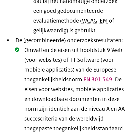
dat bij het handmatige onderzoek
een goed gedocumenteerde
evaluatiemethode (
WCAG-EM
of
gelijkwaardig) is gebruikt.
De (gecombineerde) onderzoeksresultaten:
Oké.
Omvatten de eisen uit hoofdstuk 9 Web
(voor websites) of 11 Software (voor
mobiele applicaties) van de Europese
toegankelijkheidsnorm
EN
301 549
. De
eisen voor websites, mobiele applicaties
en downloadbare documenten in deze
norm zijn identiek aan de niveau A en AA
succescriteria van de wereldwijd
toegepaste toegankelijkheidsstandaard