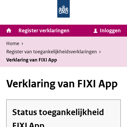
Homepage
Ga
van
naar
Ministerie
Invulassistent
inhoud
Hoofdnavigatie
Register verklaringen
Inloggen
van
Toegankelijkheidsverklaring
Toegankelijkheidsverklaring
Binnenlandse
Kruimelpad
U
Home
›
Zaken
bevindt
Register van toegankelijkheids­verklaringen
›
en
zich
Verklaring van FIXI App
Koninkrijksrelaties
hier:
Verklaring van FIXI App
Status toegankelijkheid
FIXI App