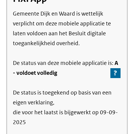
Gemeente Dijk en Waard
is wettelijk
verplicht om deze mobiele applicatie te
laten voldoen aan het Besluit digitale
toegankelijkheid overheid.
De status van deze
mobiele applicatie
is:
A
?
-
-
voldoet volledig
Ga
naar
De status is toegekend op basis van een
de
info
eigen verklaring,
over
die voor het laatst is bijgewerkt op
09-09-
de
2025
nale