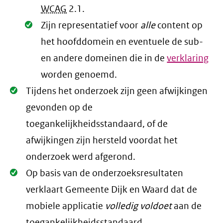
WCAG
2.1
.
Oké.
Zijn representatief voor
alle
content op
het hoofddomein en eventuele de sub-
en andere domeinen die in de
verklaring
worden genoemd.
Oké.
Tijdens het onderzoek zijn geen afwijkingen
gevonden op de
toegankelijkheidsstandaard, of de
afwijkingen zijn hersteld voordat het
onderzoek werd afgerond.
Oké.
Op basis van de onderzoeksresultaten
verklaart Gemeente Dijk en Waard dat de
mobiele applicatie
volledig voldoet
aan de
toegankelijkheidsstandaard.