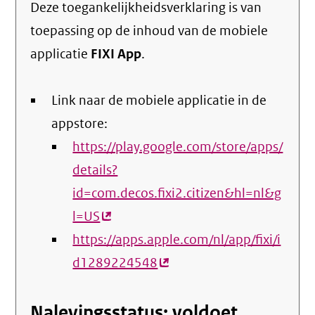
Deze toegankelijkheidsverklaring is van
toepassing op de inhoud van de mobiele
applicatie
FIXI App
.
Link naar de mobiele applicatie in de
appstore:
https://play.google.com/store/apps/
details?
id=com.decos.fixi2.citizen&hl=nl&g
l=US
(externe
https://apps.apple.com/nl/app/fixi/i
link)
d1289224548
(externe
link)
Nalevingsstatus: voldoet