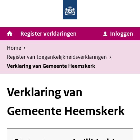
Homepage
Ga
van
naar
Ministerie
Invulassistent
inhoud
Hoofdnavigatie
Register verklaringen
Inloggen
van
Toegankelijkheidsverklaring
Toegankelijkheidsverklaring
Binnenlandse
Kruimelpad
U
Home
›
Zaken
bevindt
Register van toegankelijkheids­verklaringen
›
en
zich
Verklaring van Gemeente Heemskerk
Koninkrijksrelaties
hier:
Verklaring van
Gemeente Heemskerk