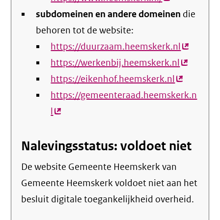
subdomeinen en andere domeinen
link)
die
behoren tot de website:
https://duurzaam.heemskerk.nl
(externe
https://werkenbij.heemskerk.nl
(externe
link)
https://eikenhof.heemskerk.nl
(externe
link)
https://gemeenteraad.heemskerk.n
link)
l
(externe
link)
Nalevingsstatus: voldoet niet
De website Gemeente Heemskerk van
Gemeente Heemskerk voldoet niet aan het
besluit digitale toegankelijkheid overheid.