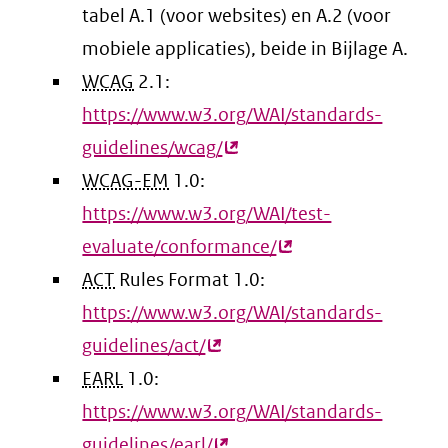
tabel A.1 (voor websites) en A.2 (voor
mobiele applicaties), beide in Bijlage A.
WCAG
2.1:
https://www.w3.org/WAI/standards-
guidelines/wcag/
(externe
WCAG-EM
1.0:
link)
https://www.w3.org/WAI/test-
evaluate/conformance/
(externe
ACT
Rules Format 1.0:
link)
https://www.w3.org/WAI/standards-
guidelines/act/
(externe
EARL
1.0:
link)
https://www.w3.org/WAI/standards-
guidelines/earl/
(externe