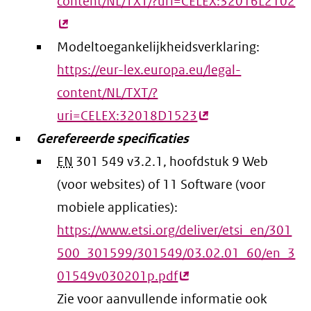
content/NL/TXT/?uri=CELEX:32016L2102
(e
lin
Modeltoegankelijkheidsverklaring:
https://eur-lex.europa.eu/legal-
content/NL/TXT/?
uri=CELEX:32018D1523
(externe
Gerefereerde specificaties
link)
EN
301 549 v3.2.1, hoofdstuk 9 Web
(voor websites) of 11 Software (voor
mobiele applicaties):
https://www.etsi.org/deliver/etsi_en/301
500_301599/301549/03.02.01_60/en_3
01549v030201p.pdf
(externe
Zie voor aanvullende informatie ook
link)