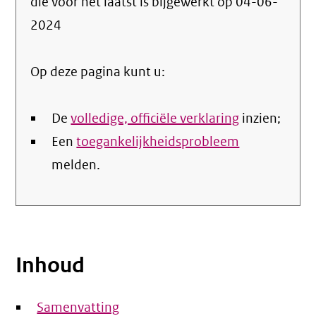
die voor het laatst is bijgewerkt op
04-06-
de
2024
nale
Op deze pagina kunt u:
De
volledige, officiële verklaring
inzien;
Een
toegankelijkheidsprobleem
melden.
Inhoud
Samenvatting