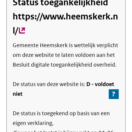
Status toegankelijkheid
https://www.heemskerk.n
l/
(externe
link)
Gemeente Heemskerk
is wettelijk verplicht
om deze website te laten voldoen aan het
Besluit digitale toegankelijkheid overheid.
De status van deze
website
is:
D -
voldoet
?
-
niet
Ga
naar
De status is toegekend op basis van een
de
info
eigen verklaring,
over