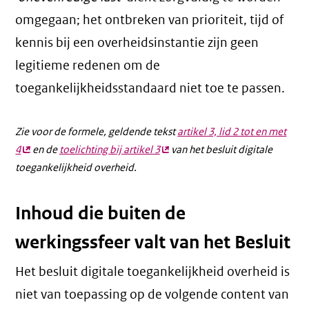
omgegaan; het ontbreken van prioriteit, tijd of
kennis bij een overheidsinstantie zijn geen
legitieme redenen om de
toegankelijkheidsstandaard niet toe te passen.
Zie voor de formele, geldende tekst
artikel 3, lid 2 tot en met
4
(externe
en de
toelichting bij artikel 3
(externe
van het besluit digitale
toegankelijkheid overheid.
link)
link)
Inhoud die buiten de
werkingssfeer valt van het Besluit
Het besluit digitale toegankelijkheid overheid is
niet van toepassing op de volgende content van