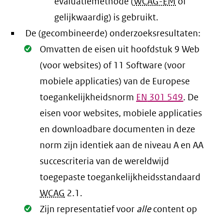
evaluatiemethode (
WCAG-EM
of
gelijkwaardig) is gebruikt.
De (gecombineerde) onderzoeksresultaten:
Oké.
Omvatten de eisen uit hoofdstuk 9 Web
(voor websites) of 11 Software (voor
mobiele applicaties) van de Europese
toegankelijkheidsnorm
EN
301 549
. De
eisen voor websites, mobiele applicaties
en downloadbare documenten in deze
norm zijn identiek aan de niveau A en AA
succescriteria van de wereldwijd
toegepaste toegankelijkheidsstandaard
WCAG
2.1
.
Oké.
Zijn representatief voor
alle
content op