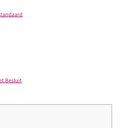
standaard
t Besluit