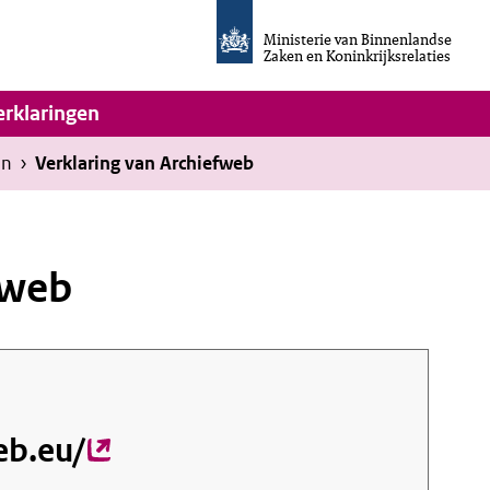
Homepage
van
Ministerie van Binnenlandse
Invulassistent
Zaken en Koninkrijksrelaties
Toegankelijkheidsverklaring
vigatie
erklaringen
en
›
Verklaring van Archiefweb
fweb
eb.eu/
(externe