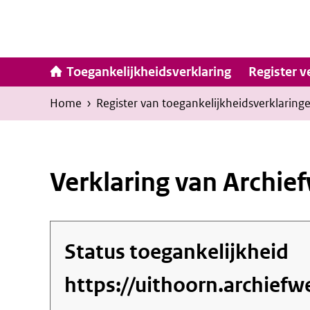
Ga
naar
inhoud
Hoofdna
Toegankelijkheidsverklaring
Register v
Kruimelpad
U
Home
›
Register van toegankelijkheids­verklaring
bevindt
zich
hier:
Verklaring van Archie
Status toegankelijkheid
https://uithoorn.archiefw