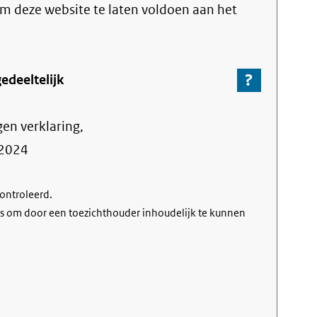
link)
 om deze website te laten voldoen aan het
?
-
edeeltelijk
Ga
naar
gen verklaring,
de
informa
2024
over
de
controleerd.
nalevin
s om door een toezichthouder inhoudelijk te kunnen