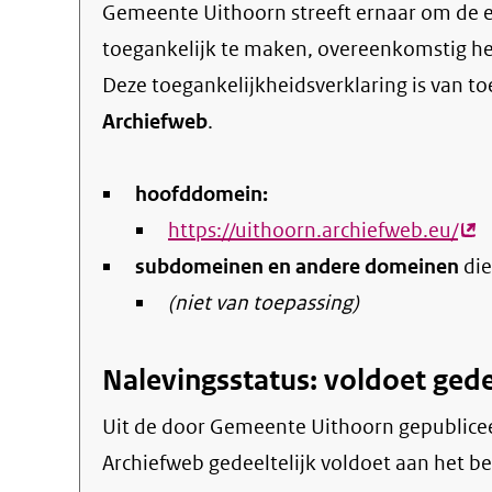
Gemeente Uithoorn streeft ernaar om de eigen online informatie en dienstverlening
toegankelijk te maken, overeenkomstig h
Deze toegankelijkheidsverklaring is van t
Archiefweb
.
hoofddomein:
https://uithoorn.archiefweb.eu/
(ex
subdomeinen en andere domeinen
link
die
(niet van toepassing)
Nalevingsstatus: voldoet gede
Uit de door Gemeente Uithoorn gepubliceerde informatie blijkt dat de website
Archiefweb gedeeltelijk voldoet aan het be