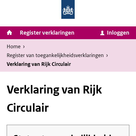
Homepage
Ga
van
naar
Ministerie
Invulassistent
inhoud
Hoofdnavigatie
Register verklaringen
Inloggen
van
Toegankelijkheidsverklaring
Toegankelijkheidsverklaring
Binnenlandse
Kruimelpad
U
Home
›
Zaken
bevindt
Register van toegankelijkheids­verklaringen
›
en
zich
Verklaring van Rijk Circulair
Koninkrijksrelaties
hier:
Verklaring van Rijk
Circulair