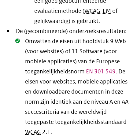
een goed gedocumenteerde
evaluatiemethode (
WCAG-EM
of
gelijkwaardig) is gebruikt.
De (gecombineerde) onderzoeksresultaten:
Oké.
Omvatten de eisen uit hoofdstuk 9 Web
(voor websites) of 11 Software (voor
mobiele applicaties) van de Europese
toegankelijkheidsnorm
EN
301 549
. De
eisen voor websites, mobiele applicaties
en downloadbare documenten in deze
norm zijn identiek aan de niveau A en AA
succescriteria van de wereldwijd
toegepaste toegankelijkheidsstandaard
WCAG
2.1
.