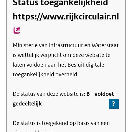
Status toegankelijkheid
https://www.rijkcirculair.nl
(ex
lin
Ministerie van Infrastructuur en Waterstaat
is wettelijk verplicht om deze website te
laten voldoen aan het Besluit digitale
toegankelijkheid overheid.
De status van deze
website
is:
B -
voldoet
?
-
gedeeltelijk
Ga
naar
De status is toegekend op basis van een
de