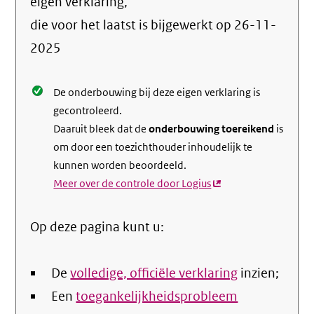
info
eigen verklaring,
over
die voor het laatst is bijgewerkt op
26-11-
de
2025
nale
De onderbouwing bij deze eigen verklaring is
gecontroleerd.
Daaruit bleek dat de
onderbouwing toereikend
is
om door een toezichthouder inhoudelijk te
kunnen worden beoordeeld.
Meer over de controle door Logius
(externe
link)
Op deze pagina kunt u:
De
volledige, officiële verklaring
inzien;
Een
toegankelijkheidsprobleem