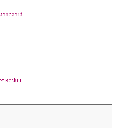
standaard
t Besluit