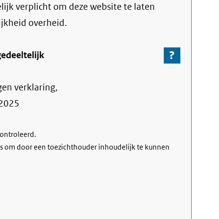
link)
lijk verplicht om deze website te laten
ijkheid overheid.
?
-
edeeltelijk
Ga
naar
gen verklaring,
de
informa
2025
over
de
controleerd.
nalevin
s om door een toezichthouder inhoudelijk te kunnen