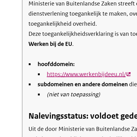
Ministerie van Buitenlandse Zaken streeft ernaar om de eigen online informatie en
dienstverlening toegankelijk te maken, o
toegankelijkheid overheid
.
Deze toegankelijkheidsverklaring is van t
Werken bij de EU
.
hoofddomein:
https://www.werkenbijdeeu.nl/
(ext
subdomeinen en andere domeinen
link)
die
(niet van toepassing)
Nalevingsstatus: voldoet gede
Uit de door Ministerie van Buitenlandse Zaken gepubliceerde informatie blijkt dat de