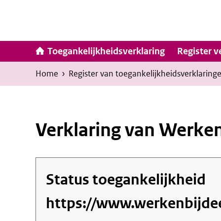
Ga
naar
inhoud
Hoofdna
Toegankelijkheidsverklaring
Register v
Kruimelpad
U
Home
›
Register van toegankelijkheids­verklaring
bevindt
zich
hier:
Verklaring van Werken
Status toegankelijkheid
https://www.werkenbijdee