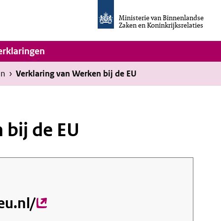
Homepage
van
Ministerie van Binnenlandse
Invulassistent
Zaken en Koninkrijksrelaties
Toegankelijkheidsverklaring
vigatie
erklaringen
en
›
Verklaring van Werken bij de EU
 bij de EU
u.nl/
(externe