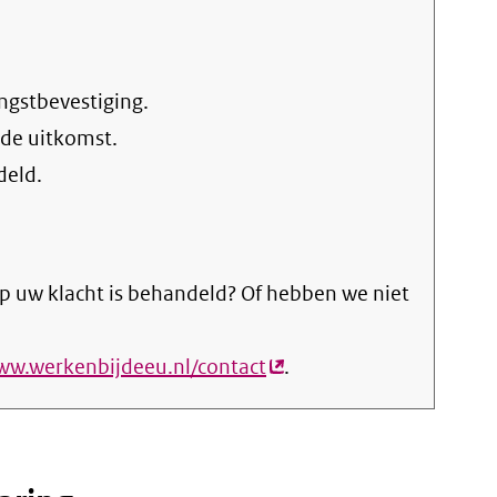
link)
ngstbevestiging.
 de uitkomst.
deld.
p uw klacht is behandeld? Of hebben we niet
ww.werkenbijdeeu.nl/contact
(externe
.
link)