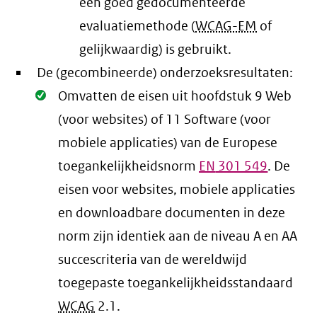
een goed gedocumenteerde
evaluatiemethode (
WCAG-EM
of
gelijkwaardig) is gebruikt.
De (gecombineerde) onderzoeksresultaten:
Oké.
Omvatten de eisen uit hoofdstuk 9 Web
(voor websites) of 11 Software (voor
mobiele applicaties) van de Europese
toegankelijkheidsnorm
EN
301 549
. De
eisen voor websites, mobiele applicaties
en downloadbare documenten in deze
norm zijn identiek aan de niveau A en AA
succescriteria van de wereldwijd
toegepaste toegankelijkheidsstandaard
WCAG
2.1
.