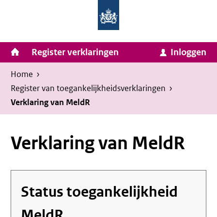
Homepage
Ga
van
naar
Ministerie
Invulassistent
inhoud
Hoofdnavigatie
Register verklaringen
Inloggen
van
Toegankelijkheidsverklaring
Toegankelijkheidsverklaring
Binnenlandse
Kruimelpad
U
Home
›
Zaken
bevindt
Register van toegankelijkheids­verklaringen
›
en
zich
Verklaring van MeldR
Koninkrijksrelaties
hier:
Verklaring van MeldR
Status toegankelijkheid
MeldR