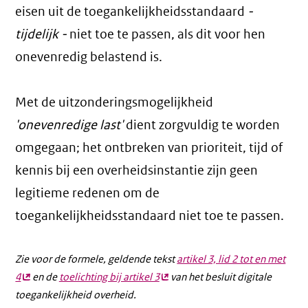
eisen uit de toegankelijkheidsstandaard
-
tijdelijk -
niet toe te passen, als dit voor hen
onevenredig belastend is.
Met de uitzonderingsmogelijkheid
'onevenredige last'
dient zorgvuldig te worden
omgegaan; het ontbreken van prioriteit, tijd of
kennis bij een overheidsinstantie zijn geen
legitieme redenen om de
toegankelijkheidsstandaard niet toe te passen.
Zie voor de formele, geldende tekst
artikel 3, lid 2 tot en met
4
(externe
en de
toelichting bij artikel 3
(externe
van het besluit digitale
toegankelijkheid overheid.
link)
link)