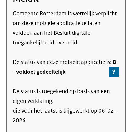
Gemeente Rotterdam
is wettelijk verplicht
om deze mobiele applicatie te laten
voldoen aan het Besluit digitale
toegankelijkheid overheid.
De status van deze
mobiele applicatie
is:
B
?
-
-
voldoet gedeeltelijk
Ga
naar
De status is toegekend op basis van een
de
info
eigen verklaring,
over
die voor het laatst is bijgewerkt op
06-02-
de
2026
nale