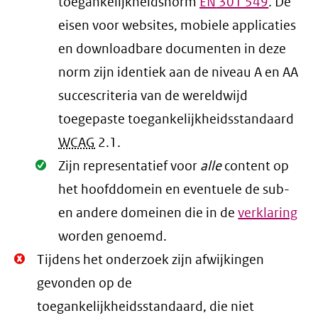
toegankelijkheidsnorm
EN
301 549
. De
eisen voor websites, mobiele applicaties
en downloadbare documenten in deze
norm zijn identiek aan de niveau A en AA
succescriteria van de wereldwijd
toegepaste toegankelijkheidsstandaard
WCAG
2.1
.
Oké.
Zijn representatief voor
alle
content op
het hoofddomein en eventuele de sub-
en andere domeinen die in de
verklaring
worden genoemd.
Niet
Tijdens het onderzoek zijn afwijkingen
Oké.
gevonden op de
toegankelijkheidsstandaard, die niet