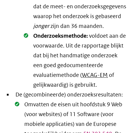
dat de meet- en onderzoeksgegevens
waarop het onderzoek is gebaseerd
jonger
zijn dan 36 maanden.
Oké.
Onderzoeksmethode:
voldoet aan de
voorwaarde
. Uit de rapportage blijkt
dat bij het handmatige onderzoek
een goed gedocumenteerde
evaluatiemethode (
WCAG-EM
of
gelijkwaardig) is gebruikt.
De (gecombineerde) onderzoeksresultaten:
Oké.
Omvatten de eisen uit hoofdstuk 9 Web
(voor websites) of 11 Software (voor
mobiele applicaties) van de Europese