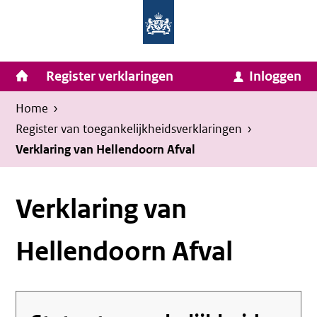
Homepage
Ga
van
naar
Ministerie
Invulassistent
inhoud
Hoofdnavigatie
Register verklaringen
Inloggen
van
Toegankelijkheidsverklaring
Toegankelijkheidsverklaring
Binnenlandse
Kruimelpad
U
Home
›
Zaken
bevindt
Register van toegankelijkheids­verklaringen
›
en
zich
Verklaring van Hellendoorn Afval
Koninkrijksrelaties
hier:
Verklaring van
Hellendoorn Afval