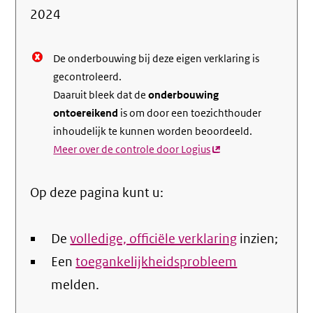
de
2024
nale
De onderbouwing bij deze eigen verklaring is
gecontroleerd.
Daaruit bleek dat de
onderbouwing
ontoereikend
is om door een toezichthouder
inhoudelijk te kunnen worden beoordeeld.
Meer over de controle door Logius
(externe
link)
Op deze pagina kunt u:
De
volledige, officiële verklaring
inzien;
Een
toegankelijkheidsprobleem
melden.