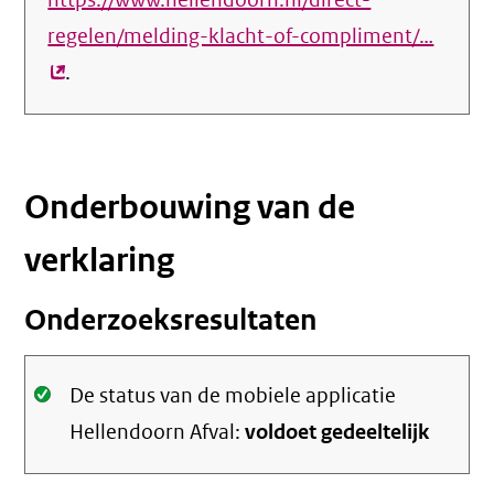
https://www.hellendoorn.nl/direct-
regelen/melding-klacht-of-compliment/…
(exter
.
link)
Onderbouwing van de
verklaring
Onderzoeksresultaten
Oké.
De status van de mobiele applicatie
Hellendoorn Afval:
voldoet gedeeltelijk