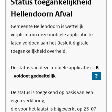
Status toegankelijkheid
Hellendoorn Afval
Gemeente Hellendoorn
is wettelijk
verplicht om deze mobiele applicatie te
laten voldoen aan het Besluit digitale
toegankelijkheid overheid.
De status van deze
mobiele applicatie
is:
B
?
-
-
voldoet gedeeltelijk
Ga
naar
De status is toegekend op basis van een
de
info
eigen verklaring,
over
die voor het laatst is bijgewerkt op
23-07-