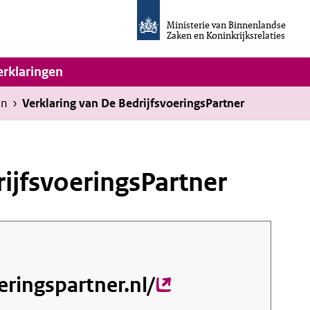
Homepage
van
Ministerie van Binnenlandse
Invulassistent
Zaken en Koninkrijksrelaties
Toegankelijkheidsverklaring
vigatie
erklaringen
en
›
Verklaring van De BedrijfsvoeringsPartner
rijfsvoeringsPartner
ringspartner.nl/
(externe