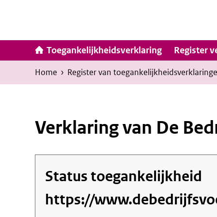
Ga
naar
inhoud
Hoofdna
Toegankelijkheidsverklaring
Register v
Kruimelpad
U
Home
›
Register van toegankelijkheids­verklaring
bevindt
zich
hier:
Verklaring van De Bed
Status toegankelijkheid
https://www.debedrijfsvoe