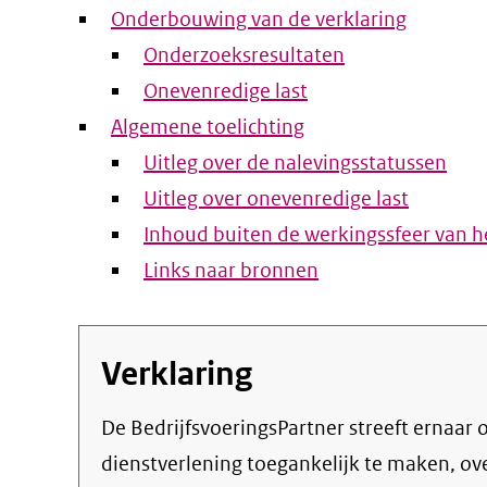
Onderbouwing van de verklaring
Onderzoeksresultaten
Onevenredige last
Algemene toelichting
Uitleg over de nalevingsstatussen
Uitleg over onevenredige last
Inhoud buiten de werkingssfeer van he
Links naar bronnen
Verklaring
De BedrijfsvoeringsPartner streeft ernaar om de eigen online informatie en
dienstverlening toegankelijk te maken, o