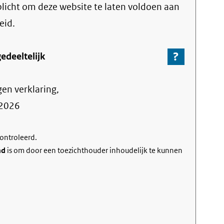
link)
rplicht om deze website te laten voldoen aan
eid.
?
-
edeeltelijk
Ga
naar
gen verklaring,
de
informa
2026
over
de
controleerd.
nalevin
nd
is om door een toezichthouder inhoudelijk te kunnen