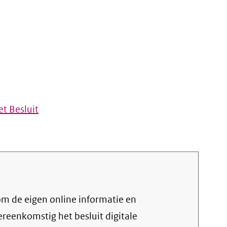
t Besluit
vereenkomstig het
besluit digitale