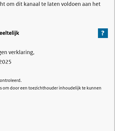
link)
icht om dit kanaal te laten voldoen aan het
?
-
eltelijk
Ga
naar
gen verklaring,
de
informa
2025
over
de
controleerd.
nalevin
s om door een toezichthouder inhoudelijk te kunnen