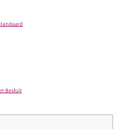
standaard
t Besluit