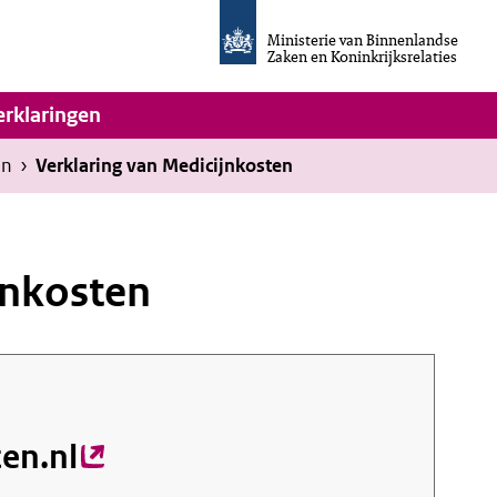
Homepage
van
Ministerie van Binnenlandse
Invulassistent
Zaken en Koninkrijksrelaties
Toegankelijkheidsverklaring
vigatie
erklaringen
en
›
Verklaring van Medicijnkosten
jnkosten
en.nl
(externe