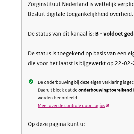
Zorginstituut Nederland
is wettelijk verpl
Besluit digitale toegankelijkheid overheid.
De status van dit
kanaal
is:
B -
voldoet gede
De status is toegekend op basis van een ei
die voor het laatst is bijgewerkt op
22-02-
De onderbouwing bij deze eigen verklaring is ge
Daaruit bleek dat de
onderbouwing toereikend
i
worden beoordeeld.
Meer over de controle door Logius
(externe
link)
Op deze pagina kunt u: