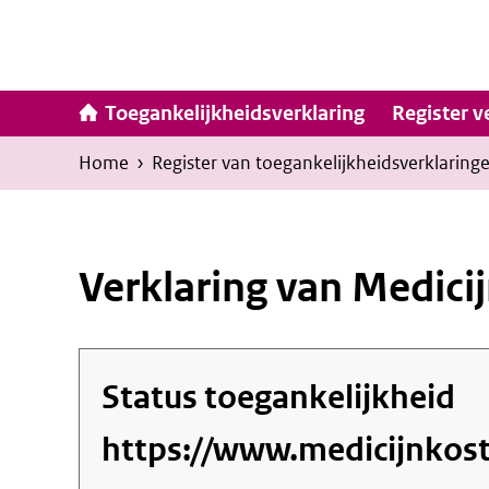
Ga
naar
inhoud
Hoofdna
Toegankelijkheidsverklaring
Register v
Kruimelpad
U
Home
›
Register van toegankelijkheids­verklaring
bevindt
zich
hier:
Verklaring van Medici
Status toegankelijkheid
https://www.medicijnkost