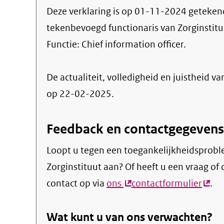
Deze verklaring is op
01-11-2024
geteken
tekenbevoegd functionaris van Zorginstit
Functie:
Chief information officer
.
De actualiteit, volledigheid en juistheid va
op 22-02-2025.
Feedback en contactgegevens
Loopt u tegen een toegankelijkheidsprobl
Zorginstituut aan? Of heeft u een vraag o
contact op via
ons
(externe
contactformulier
(exte
.
link)
link)
Wat kunt u van ons verwachten?