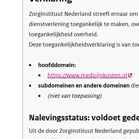
Zorginstituut Nederland streeft ernaar om de eigen online informatie en
dienstverlening toegankelijk te maken, o
toegankelijkheid overheid
.
Deze toegankelijkheidsverklaring is van t
hoofddomein:
https://www.medicijnkosten.nl
(ext
subdomeinen en andere domeinen
link)
die
(niet van toepassing)
Nalevingsstatus: voldoet gede
Uit de door Zorginstituut Nederland gepubliceerde informatie blijkt dat dit kanaal