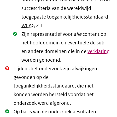
succescriteria van de wereldwijd
toegepaste toegankelijkheidsstandaard
WCAG
2.1
.
Oké.
Zijn representatief voor
alle
content op
het hoofddomein en eventuele de sub-
en andere domeinen die in de
verklaring
worden genoemd.
Niet
Tijdens het onderzoek zijn afwijkingen
Oké.
gevonden op de
toegankelijkheidsstandaard, die niet
konden worden hersteld voordat het
onderzoek werd afgerond.
Oké.
Op basis van de onderzoeksresultaten