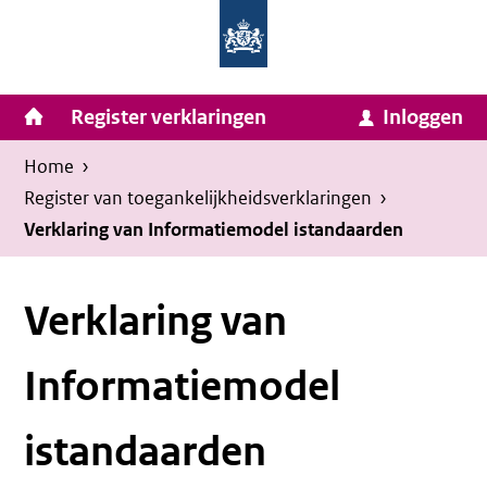
Homepage
Ga
van
naar
Ministerie
Invulassistent
inhoud
Hoofdnavigatie
Register verklaringen
Inloggen
van
Toegankelijkheidsverklaring
Toegankelijkheidsverklaring
Binnenlandse
Kruimelpad
U
Home
›
Zaken
bevindt
Register van toegankelijkheids­verklaringen
›
en
zich
Verklaring van Informatiemodel istandaarden
Koninkrijksrelaties
hier:
Verklaring van
Informatiemodel
istandaarden