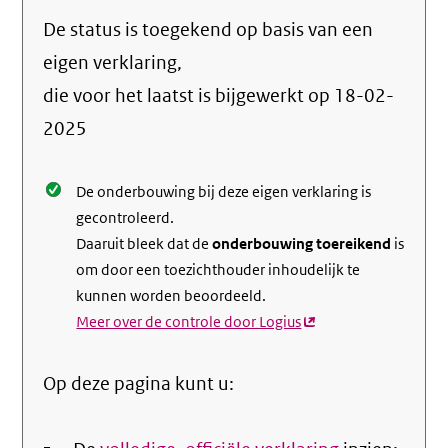
naar
De status is toegekend op basis van een
de
info
eigen verklaring,
over
die voor het laatst is bijgewerkt op
18-02-
de
2025
nale
De onderbouwing bij deze eigen verklaring is
gecontroleerd.
Daaruit bleek dat de
onderbouwing toereikend
is
om door een toezichthouder inhoudelijk te
kunnen worden beoordeeld.
Meer over de controle door Logius
(externe
link)
Op deze pagina kunt u: