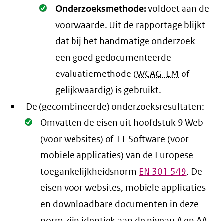
Oké.
Onderzoeksmethode:
voldoet aan de
voorwaarde
. Uit de rapportage blijkt
dat bij het handmatige onderzoek
een goed gedocumenteerde
evaluatiemethode (
WCAG-EM
of
gelijkwaardig) is gebruikt.
De (gecombineerde) onderzoeksresultaten:
Oké.
Omvatten de eisen uit hoofdstuk 9 Web
(voor websites) of 11 Software (voor
mobiele applicaties) van de Europese
toegankelijkheidsnorm
EN
301 549
. De
eisen voor websites, mobiele applicaties
en downloadbare documenten in deze
norm zijn identiek aan de niveau A en AA