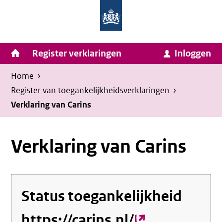
Homepage
Ga
van
naar
Ministerie
Invulassistent
inhoud
Hoofdnavigatie
Register verklaringen
Inloggen
van
Toegankelijkheidsverklaring
Toegankelijkheidsverklaring
Binnenlandse
Kruimelpad
U
Home
›
Zaken
bevindt
Register van toegankelijkheids­verklaringen
›
en
zich
Verklaring van Carins
Koninkrijksrelaties
hier:
Verklaring van Carins
Status toegankelijkheid
https://carins.nl/
(externe