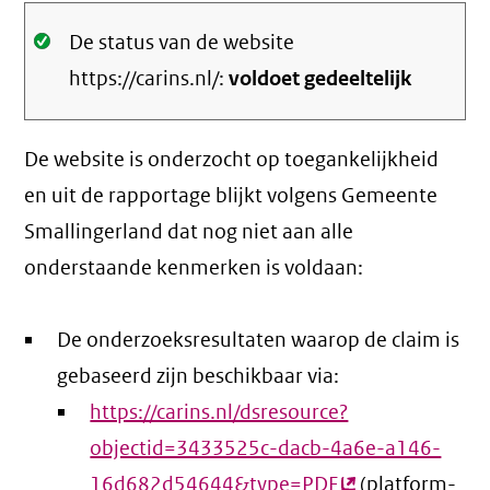
Oké.
De status van de website
https://carins.nl/:
voldoet gedeeltelijk
De website is onderzocht op toegankelijkheid
en uit de rapportage blijkt volgens Gemeente
Smallingerland dat nog niet aan alle
onderstaande kenmerken is voldaan:
De onderzoeksresultaten waarop de claim is
gebaseerd zijn beschikbaar via:
https://carins.nl/dsresource?
objectid=3433525c-dacb-4a6e-a146-
16d682d54644&type=PDF
(externe
(platform-