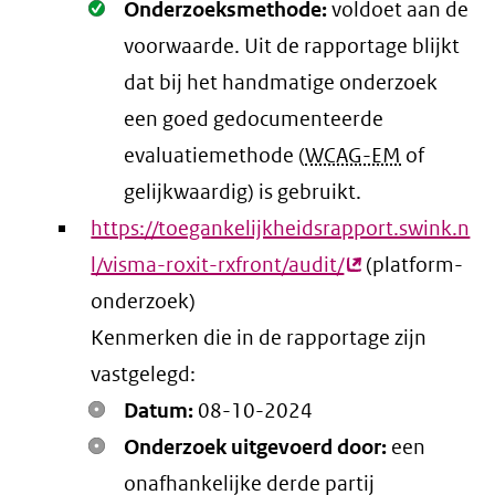
Oké.
Onderzoeksmethode:
voldoet aan de
voorwaarde
. Uit de rapportage blijkt
dat bij het handmatige onderzoek
een goed gedocumenteerde
evaluatiemethode (
WCAG-EM
of
gelijkwaardig) is gebruikt.
https://toegankelijkheidsrapport.swink.n
l/visma-roxit-rxfront/audit/
(externe
(platform-
onderzoek)
link)
Kenmerken die in de rapportage zijn
vastgelegd:
Datum:
08-10-2024
Onderzoek uitgevoerd door:
een
onafhankelijke derde partij