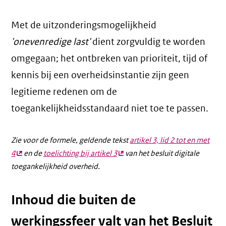
Met de uitzonderingsmogelijkheid
'onevenredige last'
dient zorgvuldig te worden
omgegaan; het ontbreken van prioriteit, tijd of
kennis bij een overheidsinstantie zijn geen
legitieme redenen om de
toegankelijkheidsstandaard niet toe te passen.
Zie voor de formele, geldende tekst
artikel 3, lid 2 tot en met
4
(externe
en de
toelichting bij artikel 3
(externe
van het besluit digitale
toegankelijkheid overheid.
link)
link)
Inhoud die buiten de
werkingssfeer valt van het Besluit