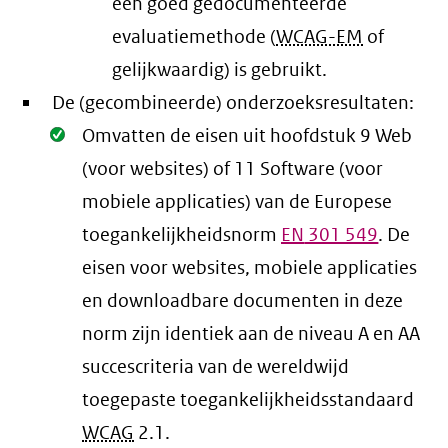
een goed gedocumenteerde
evaluatiemethode (
WCAG-EM
of
gelijkwaardig) is gebruikt.
De (gecombineerde) onderzoeksresultaten:
Oké.
Omvatten de eisen uit hoofdstuk 9 Web
(voor websites) of 11 Software (voor
mobiele applicaties) van de Europese
toegankelijkheidsnorm
EN
301 549
. De
eisen voor websites, mobiele applicaties
en downloadbare documenten in deze
norm zijn identiek aan de niveau A en AA
succescriteria van de wereldwijd
toegepaste toegankelijkheidsstandaard
WCAG
2.1
.