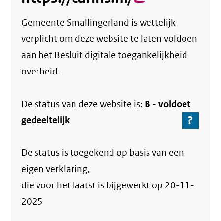
link)
Gemeente Smallingerland
is wettelijk
verplicht om deze website te laten voldoen
aan het Besluit digitale toegankelijkheid
overheid.
De status van deze
website
is:
B -
voldoet
?
-
gedeeltelijk
Ga
naar
De status is toegekend op basis van een
de
info
eigen verklaring,
over
die voor het laatst is bijgewerkt op
20-11-
de
2025
nale