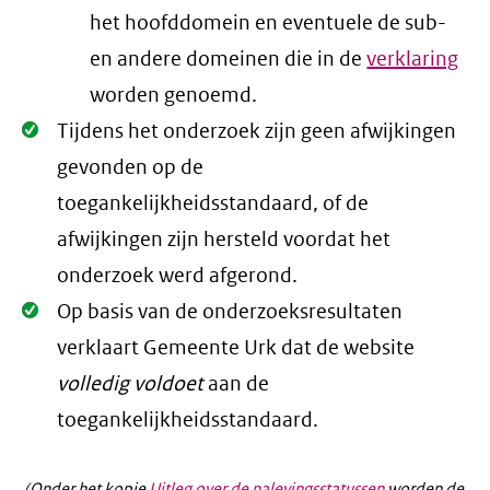
het hoofddomein en eventuele de sub-
en andere domeinen die in de
verklaring
worden genoemd.
Oké.
Tijdens het onderzoek zijn geen afwijkingen
gevonden op de
toegankelijkheidsstandaard, of de
afwijkingen zijn hersteld voordat het
onderzoek werd afgerond.
Oké.
Op basis van de onderzoeksresultaten
verklaart Gemeente Urk dat de website
volledig voldoet
aan de
toegankelijkheidsstandaard.
(Onder het kopje
Uitleg over de nalevingsstatussen
worden de