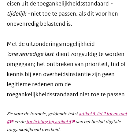
eisen uit de toegankelijkheidsstandaard
-
tijdelijk -
niet toe te passen, als dit voor hen
onevenredig belastend is.
Met de uitzonderingsmogelijkheid
'onevenredige last'
dient zorgvuldig te worden
omgegaan; het ontbreken van prioriteit, tijd of
kennis bij een overheidsinstantie zijn geen
legitieme redenen om de
toegankelijkheidsstandaard niet toe te passen.
Zie voor de formele, geldende tekst
artikel 3, lid 2 tot en met
4
(externe
en de
toelichting bij artikel 3
(externe
van het besluit digitale
toegankelijkheid overheid.
link)
link)