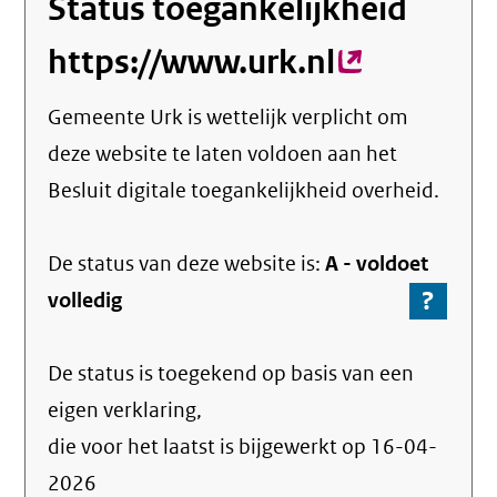
Status toegankelijkheid
https://www.urk.nl
(externe
link)
Gemeente Urk
is wettelijk verplicht om
deze website te laten voldoen aan het
Besluit digitale toegankelijkheid overheid.
De status van deze
website
is:
A -
voldoet
?
-
volledig
Ga
naar
De status is toegekend op basis van een
de
info
eigen verklaring,
over
die voor het laatst is bijgewerkt op
16-04-
de
2026
nale