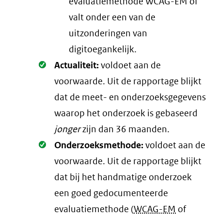
evaluatiemethode WCAG-EM of
valt onder een van de
uitzonderingen van
digitoegankelijk.
Oké.
Actualiteit:
voldoet aan de
voorwaarde
. Uit de rapportage blijkt
dat de meet- en onderzoeksgegevens
waarop het onderzoek is gebaseerd
jonger
zijn dan 36 maanden.
Oké.
Onderzoeksmethode:
voldoet aan de
voorwaarde
. Uit de rapportage blijkt
dat bij het handmatige onderzoek
een goed gedocumenteerde
evaluatiemethode (
WCAG-EM
of