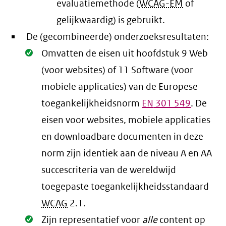
evaluatiemethode (
WCAG-EM
of
gelijkwaardig) is gebruikt.
De (gecombineerde) onderzoeksresultaten:
Oké.
Omvatten de eisen uit hoofdstuk 9 Web
(voor websites) of 11 Software (voor
mobiele applicaties) van de Europese
toegankelijkheidsnorm
EN
301 549
. De
eisen voor websites, mobiele applicaties
en downloadbare documenten in deze
norm zijn identiek aan de niveau A en AA
succescriteria van de wereldwijd
toegepaste toegankelijkheidsstandaard
WCAG
2.1
.
Oké.
Zijn representatief voor
alle
content op