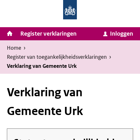
Homepage
Ga
van
naar
Ministerie
Invulassistent
inhoud
Hoofdnavigatie
Register verklaringen
Inloggen
van
Toegankelijkheidsverklaring
Toegankelijkheidsverklaring
Binnenlandse
Kruimelpad
U
Home
›
Zaken
bevindt
Register van toegankelijkheids­verklaringen
›
en
zich
Verklaring van Gemeente Urk
Koninkrijksrelaties
hier:
Verklaring van
Gemeente Urk