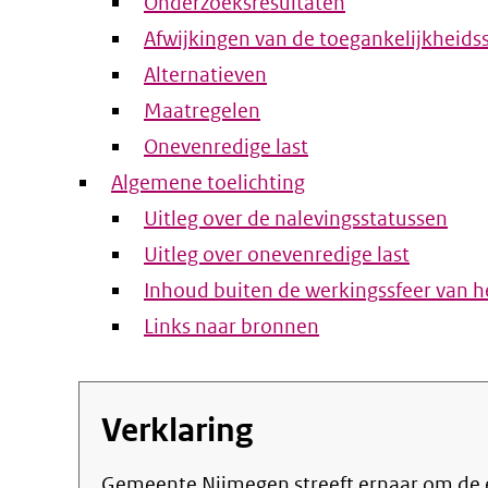
Onderzoeksresultaten
Afwijkingen van de toegankelijkheids
Alternatieven
Maatregelen
Onevenredige last
Algemene toelichting
Uitleg over de nalevingsstatussen
Uitleg over onevenredige last
Inhoud buiten de werkingssfeer van he
Links naar bronnen
Verklaring
Gemeente Nijmegen streeft ernaar om de eigen online informatie en dienstverlening