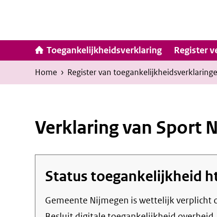
Ga
naar
inhoud
Hoofdna
Toegankelijkheidsverklaring
Register v
Kruimelpad
U
Home
›
Register van toegankelijkheids­verklaring
bevindt
zich
hier:
Verklaring van Sport 
Status toegankelijkheid
h
Gemeente Nijmegen
is wettelijk verplich
Besluit digitale toegankelijkheid overheid.