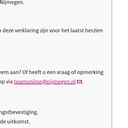
 Nijmegen.
n deze verklaring zijn voor het laatst herzien
eem aan? Of heeft u een vraag of opmerking
op via
teamonline@nijmegen.nl
(link
.
verstuurt
email)
ngstbevestiging.
 de uitkomst.