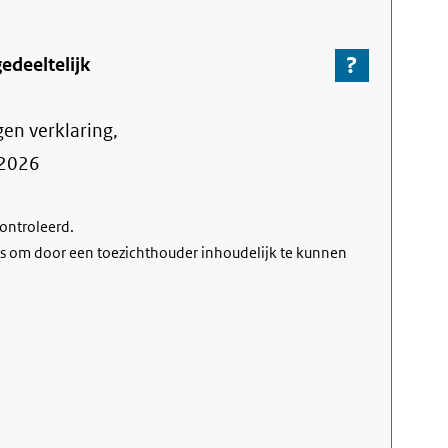
?
-
edeeltelijk
Ga
naar
gen verklaring,
de
informa
2026
over
de
controleerd.
nalevin
s om door een toezichthouder inhoudelijk te kunnen