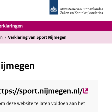
Homepage
van
Ministerie van Binnenlandse
Invulassistent
Zaken en Koninkrijksrelaties
Toegankelijkheidsverklaring
vigatie
erklaringen
en
›
Verklaring van Sport Nijmegen
Nijmegen
ttps://sport.nijmegen.nl/
(externe
link)
t om deze website te laten voldoen aan het