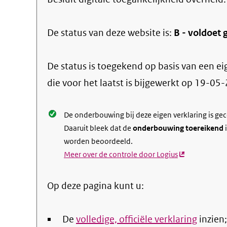
De status van deze
website
is:
B -
voldoet g
De status is toegekend op basis van een ei
die voor het laatst is bijgewerkt op
19-05-
De onderbouwing bij deze eigen verklaring is ge
Daaruit bleek dat de
onderbouwing toereikend
i
worden beoordeeld.
Meer over de controle door Logius
(externe
link)
Op deze pagina kunt u:
De
volledige, officiële verklaring
inzien;