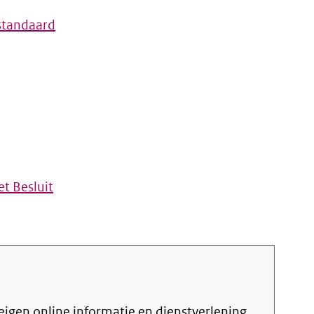
standaard
t Besluit