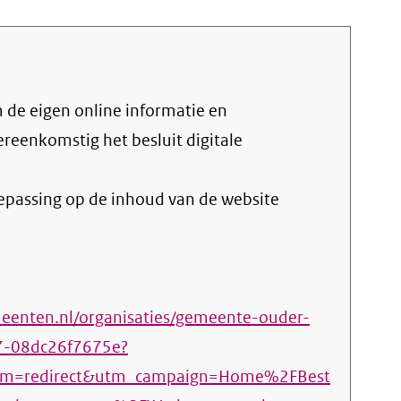
vereenkomstig het
besluit digitale
oepassing op de inhoud van de website
enten.nl/organisaties/gemeente-ouder-
7-08dc26f7675e?
um=redirect&utm_campaign=Home%2FBest