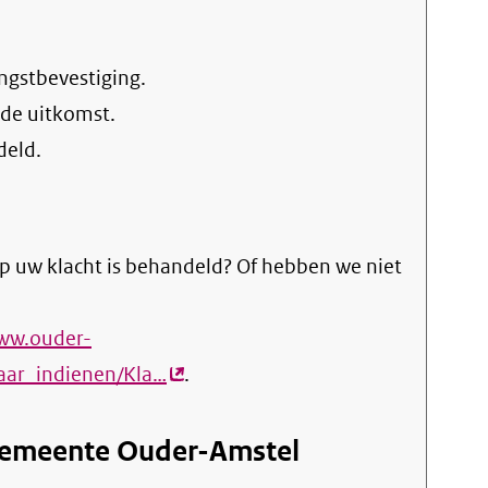
ngstbevestiging.
 de uitkomst.
deld.
p uw klacht is behandeld? Of hebben we niet
www.ouder-
aar_indienen/Kla…
(externe
.
link)
Gemeente Ouder-Amstel