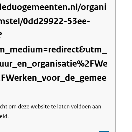
deduogemeenten.nl/organi
mstel/0dd29922-53ee-
?
tm_medium=redirect&utm_
ur_en_organisatie%2FWe
2FWerken_voor_de_gemee
licht om deze website te laten voldoen aan
eid.