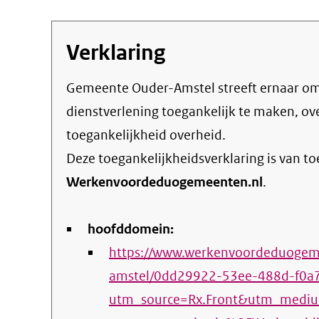
Verklaring
Gemeente Ouder-Amstel streeft ernaar om de eigen online informatie en
dienstverlening toegankelijk te maken, o
toegankelijkheid overheid
.
Deze toegankelijkheidsverklaring is van t
Werkenvoordeduogemeenten.nl
.
hoofddomein:
https://www.werkenvoordeduogeme
amstel/0dd29922-53ee-488d-f0a
utm_source=Rx.Front&utm_medi