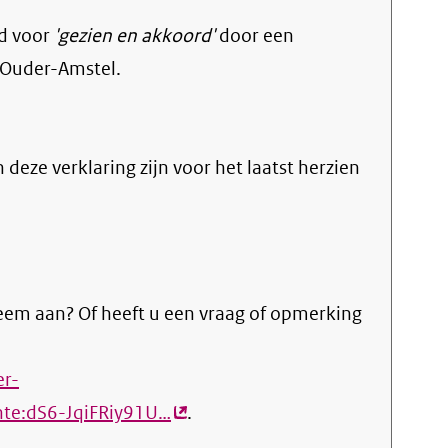
d voor
'gezien en akkoord'
door een
 Ouder-Amstel.
n deze verklaring zijn voor het laatst herzien
eem aan? Of heeft u een vraag of opmerking
er-
te:dS6-JqiFRiy91U…
(externe
.
link)