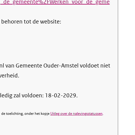
ij_de_gemeente%2FWerken_voor_de_geme
 behoren tot de website:
l van Gemeente Ouder-Amstel voldoet niet
verheid.
ledig zal voldoen: 18-02-2029.
de toelichting, onder het kopje
Uitleg over de nalevingsstatussen
.