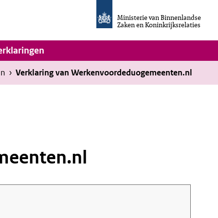
Homepage
van
Ministerie van Binnenlandse
Invulassistent
Zaken en Koninkrijksrelaties
Toegankelijkheidsverklaring
vigatie
erklaringen
en
›
Verklaring van Werkenvoordeduogemeenten.nl
eenten.nl