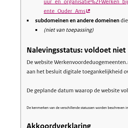
uur_en_organisatie%2FWerken_b
ente_Ouder_Ams
(externe
subdomeinen en andere domeinen
link)
die
(niet van toepassing)
Nalevingsstatus: voldoet niet
De website Werkenvoordeduogemeenten.n
aan het besluit digitale toegankelijkheid o
De geplande datum waarop de website vol
De kenmerken van de verschillende statussen worden beschreven in 
Akkoordverklaring