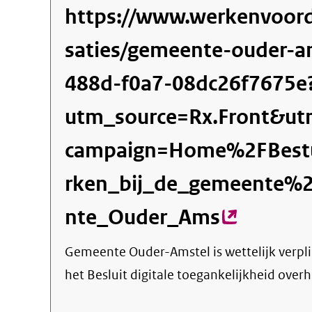
https://www.werkenvoor
saties/gemeente-ouder-a
488d-f0a7-08dc26f7675e
utm_source=Rx.Front&u
campaign=Home%2FBestu
rken_bij_de_gemeente%
nte_Ouder_Ams
(externe
link)
Gemeente Ouder-Amstel
is wettelijk verp
het Besluit digitale toegankelijkheid overh