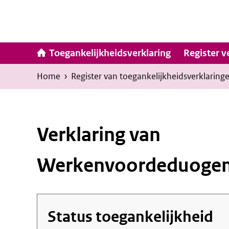
Ga
naar
inhoud
Hoofdna
Toegankelijkheidsverklaring
Register v
Kruimelpad
U
Home
›
Register van toegankelijkheids­verklaring
bevindt
zich
hier:
Verklaring van
Werkenvoordeduogem
Status toegankelijkheid