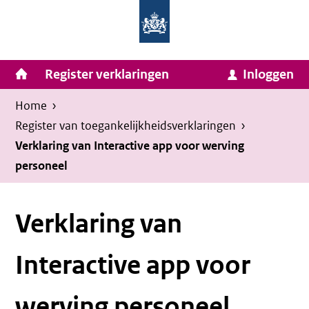
Homepage
Ga
van
naar
Ministerie
Invulassistent
inhoud
Hoofdnavigatie
Register verklaringen
Inloggen
van
Toegankelijkheidsverklaring
Toegankelijkheidsverklaring
Binnenlandse
Kruimelpad
U
Home
›
Zaken
bevindt
Register van toegankelijkheids­verklaringen
›
en
zich
Verklaring van Interactive app voor werving
Koninkrijksrelaties
personeel
hier:
Verklaring van
Interactive app voor
werving personeel