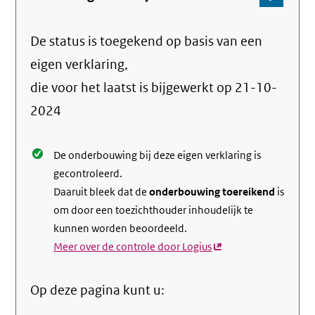
Ga
naar
De status is toegekend op basis van een
de
info
eigen verklaring,
over
die voor het laatst is bijgewerkt op
21-10-
de
2024
nale
De onderbouwing bij deze eigen verklaring is
gecontroleerd.
Daaruit bleek dat de
onderbouwing toereikend
is
om door een toezichthouder inhoudelijk te
kunnen worden beoordeeld.
Meer over de controle door Logius
(externe
link)
Op deze pagina kunt u: