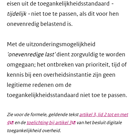
eisen uit de toegankelijkheidsstandaard
-
tijdelijk -
niet toe te passen, als dit voor hen
onevenredig belastend is.
Met de uitzonderingsmogelijkheid
'onevenredige last'
dient zorgvuldig te worden
omgegaan; het ontbreken van prioriteit, tijd of
kennis bij een overheidsinstantie zijn geen
legitieme redenen om de
toegankelijkheidsstandaard niet toe te passen.
Zie voor de formele, geldende tekst
artikel 3, lid 2 tot en met
4
(externe
en de
toelichting bij artikel 3
(externe
van het besluit digitale
toegankelijkheid overheid.
link)
link)