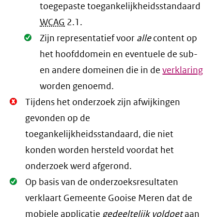
toegepaste toegankelijkheidsstandaard
WCAG
2.1
.
Oké.
Zijn representatief voor
alle
content op
het hoofddomein en eventuele de sub-
en andere domeinen die in de
verklaring
worden genoemd.
Niet
Tijdens het onderzoek zijn afwijkingen
Oké.
gevonden op de
toegankelijkheidsstandaard, die niet
konden worden hersteld voordat het
onderzoek werd afgerond.
Oké.
Op basis van de onderzoeksresultaten
verklaart Gemeente Gooise Meren dat de
mobiele applicatie
gedeeltelijk voldoet
aan