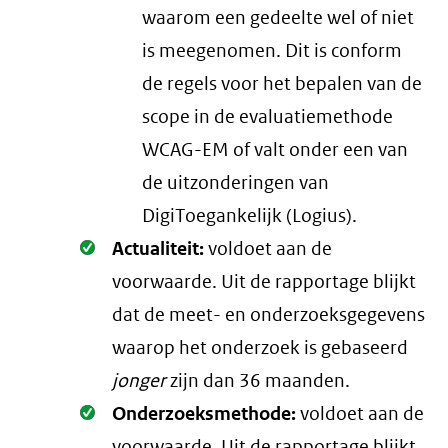
waarom een gedeelte wel of niet
is meegenomen. Dit is conform
de regels voor het bepalen van de
scope in de evaluatiemethode
WCAG-EM of valt onder een van
de uitzonderingen van
DigiToegankelijk (Logius).
Oké.
Actualiteit:
voldoet aan de
voorwaarde
. Uit de rapportage blijkt
dat de meet- en onderzoeksgegevens
waarop het onderzoek is gebaseerd
jonger
zijn dan 36 maanden.
Oké.
Onderzoeksmethode:
voldoet aan de
voorwaarde
. Uit de rapportage blijkt