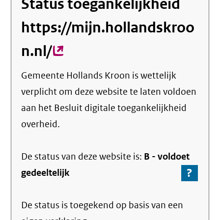
Status toegankelijkheid
https://mijn.hollandskroo
n.nl/
(externe
link)
Gemeente Hollands Kroon
is wettelijk
verplicht om deze website te laten voldoen
aan het Besluit digitale toegankelijkheid
overheid.
De status van deze
website
is:
B -
voldoet
?
-
gedeeltelijk
Ga
naar
De status is toegekend op basis van een
de