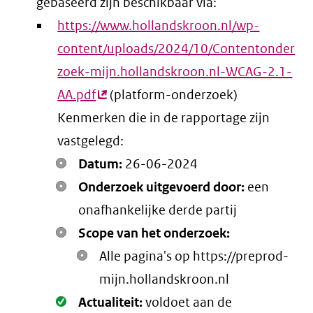
gebaseerd zijn beschikbaar via:
https://www.hollandskroon.nl/wp-
content/uploads/2024/10/Contentonder
zoek-mijn.hollandskroon.nl-WCAG-2.1-
AA.pdf
(externe
(platform-onderzoek)
Kenmerken die in de rapportage zijn
link)
vastgelegd:
Datum:
26-06-2024
Onderzoek uitgevoerd door:
een
onafhankelijke derde partij
Scope van het onderzoek:
Alle pagina's op https://preprod-
mijn.hollandskroon.nl
Oké.
Actualiteit:
voldoet aan de