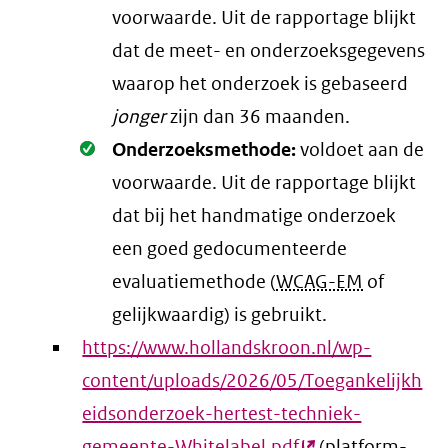
voorwaarde
. Uit de rapportage blijkt
dat de meet- en onderzoeksgegevens
waarop het onderzoek is gebaseerd
jonger
zijn dan 36 maanden.
Oké.
Onderzoeksmethode:
voldoet aan de
voorwaarde
. Uit de rapportage blijkt
dat bij het handmatige onderzoek
een goed gedocumenteerde
evaluatiemethode (
WCAG-EM
of
gelijkwaardig) is gebruikt.
https://www.hollandskroon.nl/wp-
content/uploads/2026/05/Toegankelijkh
eidsonderzoek-hertest-techniek-
gemeente-Whitelabel.pdf
(externe
(platform-