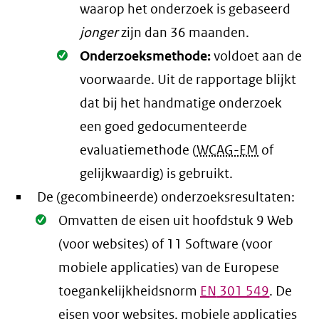
waarop het onderzoek is gebaseerd
jonger
zijn dan 36 maanden.
Oké.
Onderzoeksmethode:
voldoet aan de
voorwaarde
. Uit de rapportage blijkt
dat bij het handmatige onderzoek
een goed gedocumenteerde
evaluatiemethode (
WCAG-EM
of
gelijkwaardig) is gebruikt.
De (gecombineerde) onderzoeksresultaten:
Oké.
Omvatten de eisen uit hoofdstuk 9 Web
(voor websites) of 11 Software (voor
mobiele applicaties) van de Europese
toegankelijkheidsnorm
EN
301 549
. De
eisen voor websites, mobiele applicaties