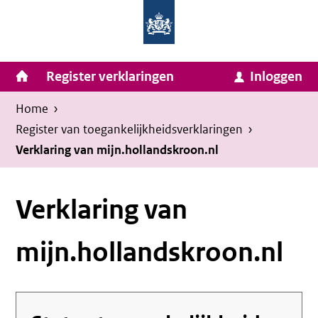
Homepage
Ga
van
naar
Ministerie
Invulassistent
inhoud
Hoofdnavigatie
Register verklaringen
Inloggen
van
Toegankelijkheidsverklaring
Toegankelijkheidsverklaring
Binnenlandse
Kruimelpad
U
Home
›
Zaken
bevindt
Register van toegankelijkheids­verklaringen
›
en
zich
Verklaring van mijn.hollandskroon.nl
Koninkrijksrelaties
hier:
Verklaring van
mijn.hollandskroon.nl