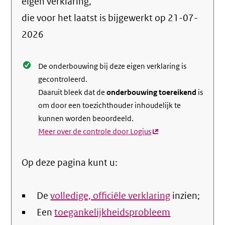
info
eigen verklaring,
over
die voor het laatst is bijgewerkt op
21-07-
de
2026
nale
De onderbouwing bij deze eigen verklaring is
gecontroleerd.
Daaruit bleek dat de
onderbouwing toereikend
is
om door een toezichthouder inhoudelijk te
kunnen worden beoordeeld.
Meer over de controle door Logius
(externe
link)
Op deze pagina kunt u:
De
volledige, officiële verklaring
inzien;
Een
toegankelijkheidsprobleem