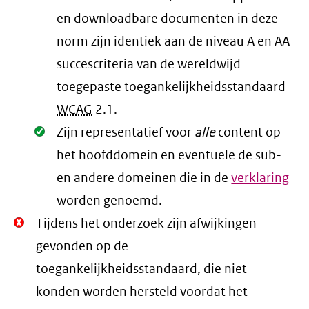
en downloadbare documenten in deze
norm zijn identiek aan de niveau A en AA
succescriteria van de wereldwijd
toegepaste toegankelijkheidsstandaard
WCAG
2.1
.
Oké.
Zijn representatief voor
alle
content op
het hoofddomein en eventuele de sub-
en andere domeinen die in de
verklaring
worden genoemd.
Niet
Tijdens het onderzoek zijn afwijkingen
Oké.
gevonden op de
toegankelijkheidsstandaard, die niet
konden worden hersteld voordat het