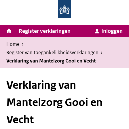
Homepage
Ga
van
naar
Ministerie
Invulassistent
inhoud
Hoofdnavigatie
Register verklaringen
Inloggen
van
Toegankelijkheidsverklaring
Toegankelijkheidsverklaring
Binnenlandse
Kruimelpad
U
Home
›
Zaken
bevindt
Register van toegankelijkheids­verklaringen
›
en
zich
Verklaring van Mantelzorg Gooi en Vecht
Koninkrijksrelaties
hier:
Verklaring van
Mantelzorg Gooi en
Vecht