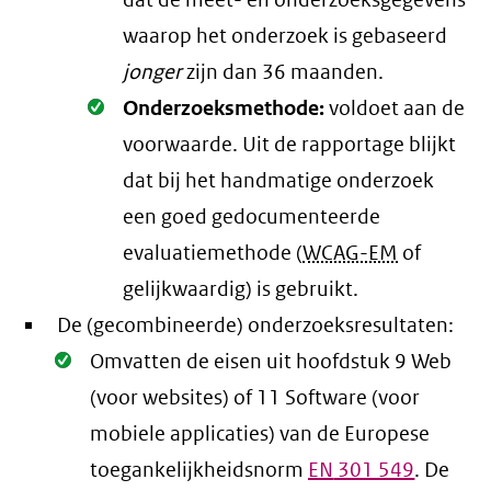
dat de meet- en onderzoeksgegevens
waarop het onderzoek is gebaseerd
jonger
zijn dan 36 maanden.
Oké.
Onderzoeksmethode:
voldoet aan de
voorwaarde
. Uit de rapportage blijkt
dat bij het handmatige onderzoek
een goed gedocumenteerde
evaluatiemethode (
WCAG-EM
of
gelijkwaardig) is gebruikt.
De (gecombineerde) onderzoeksresultaten:
Oké.
Omvatten de eisen uit hoofdstuk 9 Web
(voor websites) of 11 Software (voor
mobiele applicaties) van de Europese
toegankelijkheidsnorm
EN
301 549
. De