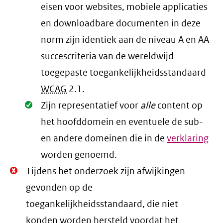
eisen voor websites, mobiele applicaties
en downloadbare documenten in deze
norm zijn identiek aan de niveau A en AA
succescriteria van de wereldwijd
toegepaste toegankelijkheidsstandaard
WCAG
2.1
.
Oké.
Zijn representatief voor
alle
content op
het hoofddomein en eventuele de sub-
en andere domeinen die in de
verklaring
worden genoemd.
Niet
Tijdens het onderzoek zijn afwijkingen
Oké.
gevonden op de
toegankelijkheidsstandaard, die niet
konden worden hersteld voordat het