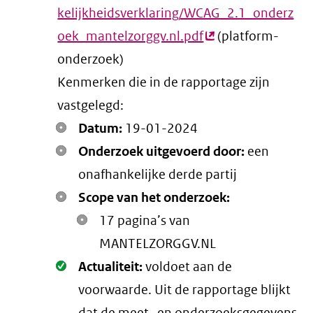
kelijkheidsverklaring/WCAG_2.1_onderz
oek_mantelzorggv.nl.pdf
(externe
(platform-
onderzoek)
link)
Kenmerken die in de rapportage zijn
vastgelegd:
Datum:
19-01-2024
Onderzoek uitgevoerd door:
een
onafhankelijke derde partij
Scope van het onderzoek:
17 pagina’s van
MANTELZORGGV.NL
Oké.
Actualiteit:
voldoet aan de
voorwaarde
. Uit de rapportage blijkt