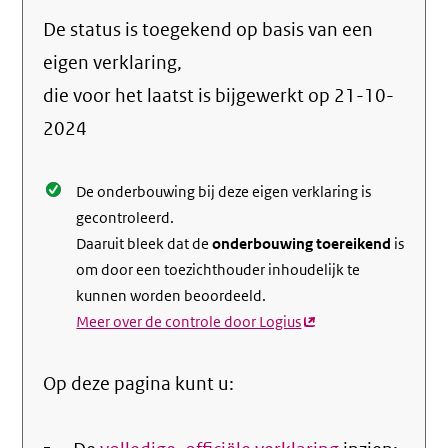
naar
De status is toegekend op basis van een
de
info
eigen verklaring,
over
die voor het laatst is bijgewerkt op
21-10-
de
2024
nale
De onderbouwing bij deze eigen verklaring is
gecontroleerd.
Daaruit bleek dat de
onderbouwing toereikend
is
om door een toezichthouder inhoudelijk te
kunnen worden beoordeeld.
Meer over de controle door Logius
(externe
link)
Op deze pagina kunt u: