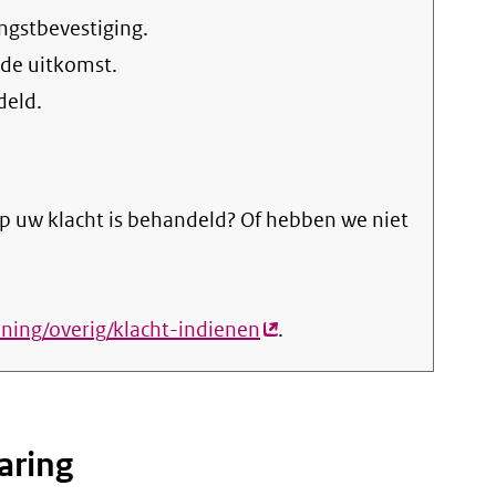
ngstbevestiging.
 de uitkomst.
deld.
p uw klacht is behandeld? Of hebben we niet
ening/overig/klacht-indienen
(externe
.
link)
aring