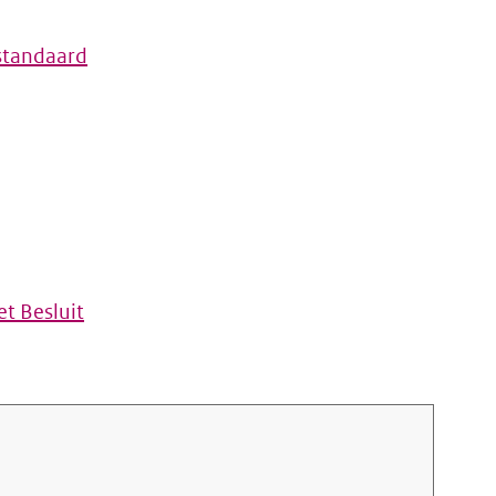
standaard
t Besluit