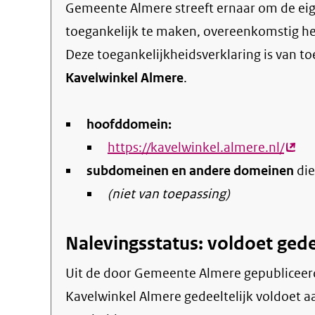
Gemeente Almere streeft ernaar om de eigen online informatie en dienstverlening
toegankelijk te maken, overeenkomstig h
Deze toegankelijkheidsverklaring is van t
Kavelwinkel Almere
.
hoofddomein:
https://kavelwinkel.almere.nl/
(exte
subdomeinen en andere domeinen
link)
die
(niet van toepassing)
Nalevingsstatus: voldoet gede
Uit de door Gemeente Almere gepubliceerde informatie blijkt dat de website
Kavelwinkel Almere gedeeltelijk voldoet aa