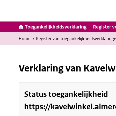
Ga
naar
inhoud
Hoofdna
Toegankelijkheidsverklaring
Register v
Kruimelpad
U
Home
›
Register van toegankelijkheids­verklaring
bevindt
zich
hier:
Verklaring van Kavelw
Status toegankelijkheid
https://kavelwinkel.almer