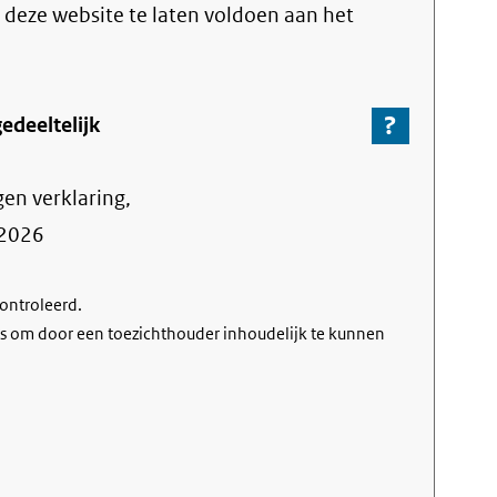
link)
m deze website te laten voldoen aan het
?
-
edeeltelijk
Ga
naar
gen verklaring,
de
informa
2026
over
de
controleerd.
nalevin
s om door een toezichthouder inhoudelijk te kunnen