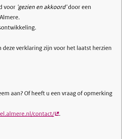
d voor
'gezien en akkoord'
door een
 Almere.
sontwikkeling
.
n deze verklaring zijn voor het laatst herzien
eem aan? Of heeft u een vraag of opmerking
el.almere.nl/contact/
(externe
.
link)