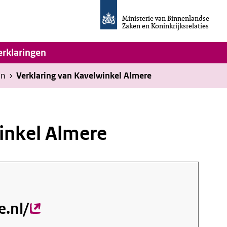
Homepage
van
Ministerie van Binnenlandse
Invulassistent
Zaken en Koninkrijksrelaties
Toegankelijkheidsverklaring
vigatie
erklaringen
en
›
Verklaring van Kavelwinkel Almere
inkel Almere
e.nl/
(externe