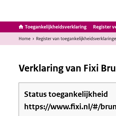
Ga
naar
inhoud
Hoofdna
Toegankelijkheidsverklaring
Register v
Kruimelpad
U
Home
›
Register van toegankelijkheids­verklaring
bevindt
zich
hier:
Verklaring van Fixi 
Status toegankelijkheid
https://www.fixi.nl/#/b