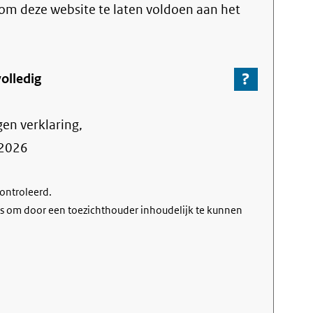
link)
t om deze website te laten voldoen aan het
?
-
olledig
Ga
naar
gen verklaring,
de
informa
2026
over
de
controleerd.
nalevin
s om door een toezichthouder inhoudelijk te kunnen