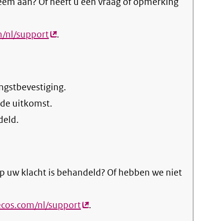
eem aan? Of heeft u een vraag of opmerking
m/nl/support
(externe
.
link)
ngstbevestiging.
 de uitkomst.
deld.
p uw klacht is behandeld? Of hebben we niet
ecos.com/nl/support
(externe
.