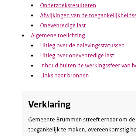
Onderzoeksresultaten
Afwijkingen van de toegankelijkheids
Onevenredige last
Algemene toelichting
Uitleg over de nalevingsstatussen
Uitleg over onevenredige last
Inhoud buiten de werkingssfeer van he
Links naar bronnen
Verklaring
Gemeente Brummen streeft ernaar om de eigen online informatie en dienstverlening
toegankelijk te maken, overeenkomstig h