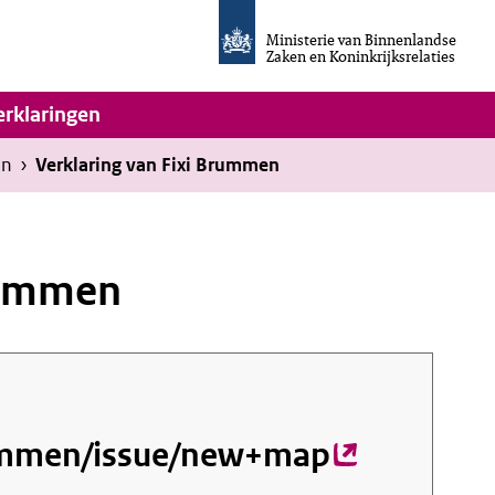
Homepage
van
Ministerie van Binnenlandse
Invulassistent
Zaken en Koninkrijksrelaties
Toegankelijkheidsverklaring
vigatie
erklaringen
en
›
Verklaring van Fixi Brummen
Brummen
rummen/issue/new+map
(externe