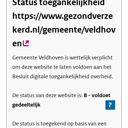
Status toegankelijkheid
https://www.gezondverze
kerd.nl/gemeente/veldhov
en
(externe
link)
Gemeente Veldhoven
is wettelijk verplicht
om deze website te laten voldoen aan het
Besluit digitale toegankelijkheid overheid.
De status van deze
website
is:
B -
voldoet
?
-
gedeeltelijk
Ga
naar
De status is toegekend op basis van een
de