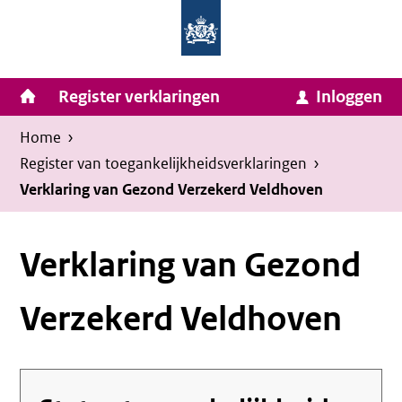
Homepage
Ga
van
naar
Ministerie
Invulassistent
inhoud
Hoofdnavigatie
Register verklaringen
Inloggen
van
Toegankelijkheidsverklaring
Toegankelijkheidsverklaring
Binnenlandse
Kruimelpad
U
Home
›
Zaken
bevindt
Register van toegankelijkheids­verklaringen
›
en
zich
Verklaring van Gezond Verzekerd Veldhoven
Koninkrijksrelaties
hier:
Verklaring van Gezond
Verzekerd Veldhoven