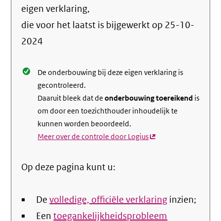
info
eigen verklaring,
over
die voor het laatst is bijgewerkt op
25-10-
de
2024
nale
De onderbouwing bij deze eigen verklaring is
gecontroleerd.
Daaruit bleek dat de
onderbouwing toereikend
is
om door een toezichthouder inhoudelijk te
kunnen worden beoordeeld.
Meer over de controle door Logius
(externe
link)
Op deze pagina kunt u:
De
volledige, officiële verklaring
inzien;
Een
toegankelijkheidsprobleem