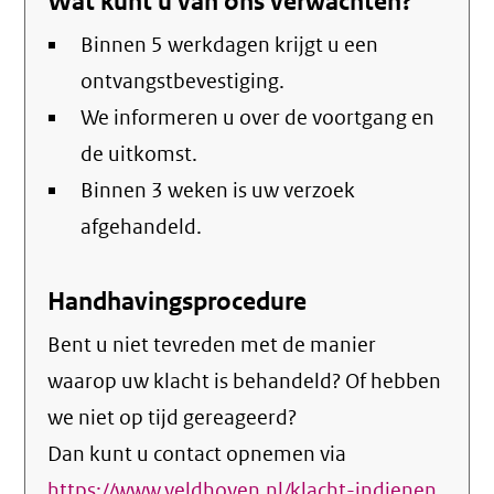
Wat kunt u van ons verwachten?
Binnen 5 werkdagen krijgt u een
ontvangstbevestiging.
We informeren u over de voortgang en
de uitkomst.
Binnen 3 weken is uw verzoek
afgehandeld.
Handhavingsprocedure
Bent u niet tevreden met de manier
waarop uw klacht is behandeld? Of hebben
we niet op tijd gereageerd?
Dan kunt u contact opnemen via
https://www.veldhoven.nl/klacht-indienen
(exte