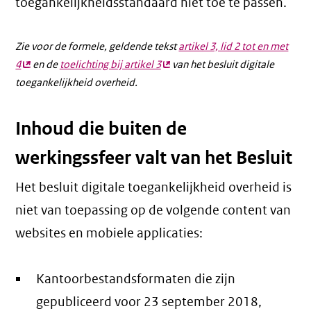
toegankelijkheidsstandaard niet toe te passen.
Zie voor de formele, geldende tekst
artikel 3, lid 2 tot en met
4
(externe
en de
toelichting bij artikel 3
(externe
van het besluit digitale
toegankelijkheid overheid.
link)
link)
Inhoud die buiten de
werkingssfeer valt van het Besluit
Het besluit digitale toegankelijkheid overheid is
niet van toepassing op de volgende content van
websites en mobiele applicaties:
Kantoorbestandsformaten die zijn
gepubliceerd voor 23 september 2018,