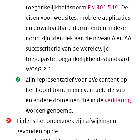
toegankelijkheidsnorm
EN
301 549
. De
eisen voor websites, mobiele applicaties
en downloadbare documenten in deze
norm zijn identiek aan de niveau A en AA
succescriteria van de wereldwijd
toegepaste toegankelijkheidsstandaard
WCAG
2.1
.
Oké.
Zijn representatief voor
alle
content op
het hoofddomein en eventuele de sub-
en andere domeinen die in de
verklaring
worden genoemd.
Niet
Tijdens het onderzoek zijn afwijkingen
Oké.
gevonden op de